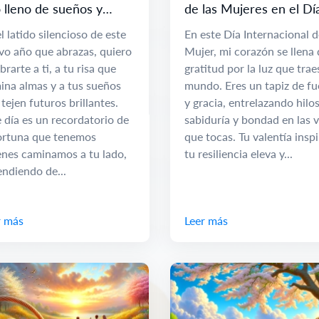
 lleno de sueños y
de las Mujeres en el Dí
rtunidades
Internacional de la Muj
l latido silencioso de este
En este Día Internacional d
vo año que abrazas, quiero
Mujer, mi corazón se llena 
brarte a ti, a tu risa que
gratitud por la luz que trae
ina almas y a tus sueños
mundo. Eres un tapiz de fu
tejen futuros brillantes.
y gracia, entrelazando hilo
 día es un recordatorio de
sabiduría y bondad en las v
fortuna que tenemos
que tocas. Tu valentía inspi
enes caminamos a tu lado,
tu resiliencia eleva y...
ndiendo de...
r más
Leer más