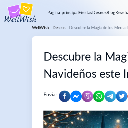
Página principal
Fiestas
Deseos
Blog
Reseñ
WellWish
-
Deseos
-
Descubre la Magia de los Mercad
Descubre la Mag
Navideños este I
Enviar: