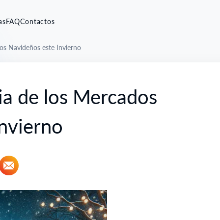
as
FAQ
Contactos
os Navideños este Invierno
ia de los Mercados
nvierno