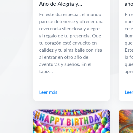
Año de Alegría y
año
Posibilidades
opo
En este día especial, el mundo
En e
parece detenerse y ofrecer una
nue
reverencia silenciosa y alegre
cele
al regalo de tu presencia. Que
ilum
tu corazón esté envuelto en
que 
calidez y tu alma baile con risa
Este
al entrar en otro año de
la 
aventuras y sueños. En el
qui
tapiz...
apre
Leer más
Lee