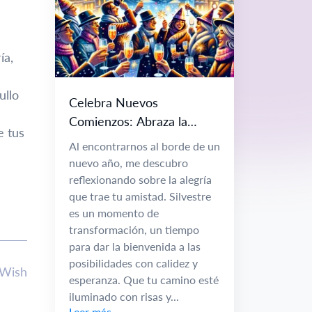
ía,
ullo
Celebra Nuevos
Comienzos: Abraza la
e tus
Alegría y la Amistad
Al encontrarnos al borde de un
nuevo año, me descubro
reflexionando sobre la alegría
que trae tu amistad. Silvestre
es un momento de
transformación, un tiempo
para dar la bienvenida a las
posibilidades con calidez y
lWish
esperanza. Que tu camino esté
iluminado con risas y...
Leer más