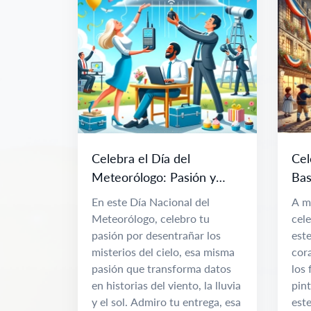
Celebra el Día del
Cel
Meteorólogo: Pasión y
Bas
Ciencia del Clima
Esp
En este Día Nacional del
A m
Meteorólogo, celebro tu
cele
pasión por desentrañar los
este
misterios del cielo, esa misma
cor
pasión que transforma datos
los 
en historias del viento, la lluvia
pint
y el sol. Admiro tu entrega, esa
este