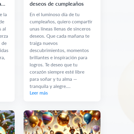
a
deseos de cumpleaños
er
e la
En el luminoso día de tu
de
cumpleaños, quiero compartir
s al
unas líneas llenas de sinceros
erza
deseos. Que cada mañana te
s de
traiga nuevos
idas
descubrimientos, momentos
ra,
brillantes e inspiración para
logros. Te deseo que tu
corazón siempre esté libre
para soñar y tu alma —
tranquila y alegre....
Leer más