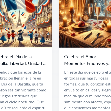
ebra el Día de la
Celebra el Amor:
tilla: Libertad, Unidad y
Momentos Emotivos y
eranza
Conexiones Apreciadas
edida que los ecos de la
En este día que celebra el 
bración llenan el aire en
en todas sus maravillosas
 Día de la Bastilla, que tu
formas, que tu corazón est
azón sea tan vibrante como
envuelto en calidez y alegrí
fuegos artificiales que
medida que el mundo flore
an el cielo nocturno. Que
sutilmente con afecto, esp
 día te recuerde el espíritu
que encuentres momentos