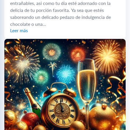
entrañables, así como tu día esté adornado con la
delicia de tu porción favorita. Ya sea que estés
saboreando un delicado pedazo de indulgencia de
chocolate o una...
Leer más