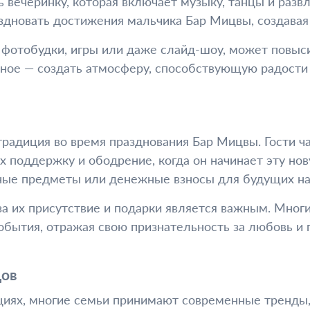
вечеринку, которая включает музыку, танцы и развл
здновать достижения мальчика Бар Мицвы, создава
 фотобудки, игры или даже слайд-шоу, может повыси
авное — создать атмосферу, способствующую радости
радиция во время празднования Бар Мицвы. Гости ч
х поддержку и ободрение, когда он начинает эту но
зные предметы или денежные взносы для будущих на
а их присутствие и подарки является важным. Мног
обытия, отражая свою признательность за любовь и
дов
циях, многие семьи принимают современные тренды,