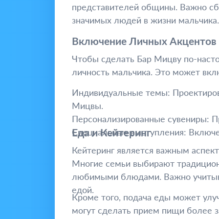
представителей общины. Важно сб
значимых людей в жизни мальчика.
Включение Личных Акцентов
Чтобы сделать Бар Мицву по-наст
личность мальчика. Это может вкл
Индивидуальные темы: Проектирова
Мицвы.
Персонализированные сувениры: Пр
Еда и Кейтеринг
Специальные выступления: Включен
Кейтеринг является важным аспект
Многие семьи выбирают традиционн
любимыми блюдами. Важно учитыват
едой.
Кроме того, подача еды может ул
могут сделать прием пищи более 