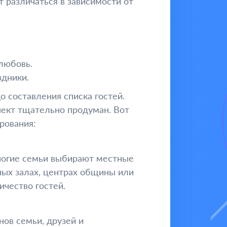
 различаться в зависимости от
любовь.
здники.
 составления списка гостей.
пект тщательно продуман. Вот
рования:
ногие семьи выбирают местные
ных залах, центрах общины или
чество гостей.
ов семьи, друзей и