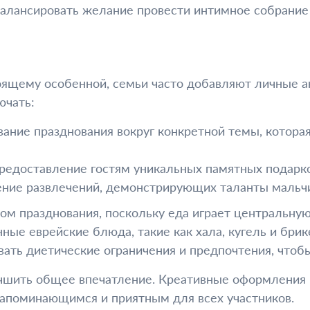
алансировать желание провести интимное собрание
оящему особенной, семьи часто добавляют личные 
ючать:
ние празднования вокруг конкретной темы, которая
едоставление гостям уникальных памятных подарко
ие развлечений, демонстрирующих таланты мальчика
ом празднования, поскольку еда играет центральную
ые еврейские блюда, такие как хала, кугель и брик
ь диетические ограничения и предпочтения, чтобы
учшить общее впечатление. Креативные оформления
запоминающимся и приятным для всех участников.