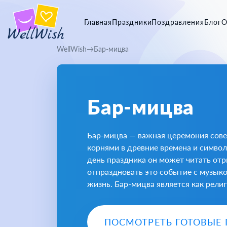
Главная
Праздники
Поздравления
Блог
О
WellWish
Бар-мицва
Бар-мицва
Бар-мицва — важная церемония сове
корнями в древние времена и символ
день праздника он может читать отр
отпраздновать это событие с музыко
жизнь. Бар-мицва является как рели
ПОСМОТРЕТЬ ГОТОВЫЕ