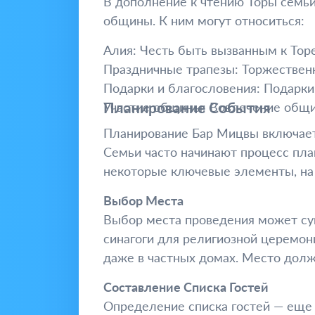
В дополнение к чтению Торы семьи
общины. К ним могут относиться:
Алия: Честь быть вызванным к Торе
Праздничные трапезы: Торжественн
Подарки и благословения: Подарки
Планирование События
Участие общины: Вовлечение общин
Планирование Бар Мицвы включает 
Семьи часто начинают процесс пла
некоторые ключевые элементы, на 
Выбор Места
Выбор места проведения может су
синагоги для религиозной церемон
даже в частных домах. Место долж
Составление Списка Гостей
Определение списка гостей — еще 