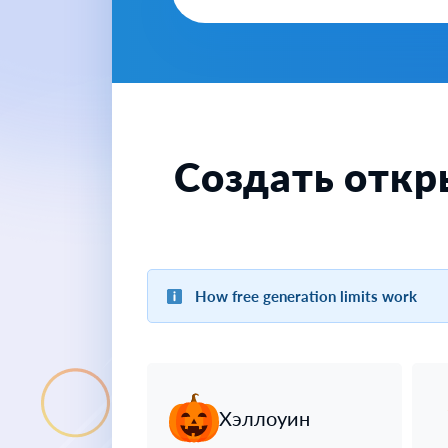
Создать откр
How free generation limits work
Хэллоуин