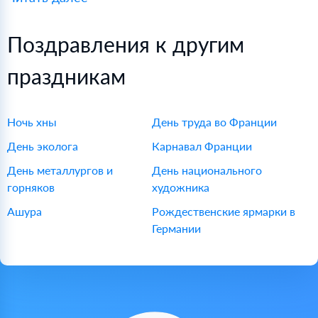
фестивали являются праздником сообщества и
наследия. Будь вы любителем кофе, поклонником
Поздравления к другим
ладана или просто любопытным о культуре
праздникам
Саудовской Аравии, эти фестивали обещают
незабываемый опыт.
Ночь хны
День труда во Франции
День эколога
Карнавал Франции
День металлургов и
День национального
горняков
художника
Ашура
Рождественские ярмарки в
Германии