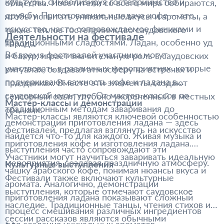
культуры, символизируя гостеприимство и
общества. Посетители со всего мира собираются,
дружбу. Приготовление и подача кофе — это
чтобы испытать уникальные вкусы и ароматы, а
искусство, часто сопровождаемое финиками и
также теплое гостеприимство саудовского
Деятельности на фестивале
традиционными сладостями. Ладан, особенно уд
народа.
Во время фестивалей участники могут
и бахур, играет значительную роль в саудовских
участвовать в различных мероприятиях, которые
ритуалах, создавая атмосферу на встречах и
подчеркивают важность кофе и ладана в
праздниках. Вместе эти элементы создают
саудовской культуре. От мастер-классов по
сенсорный опыт, глубоко укорененный в местных
Мастер-классы и демонстрации
традиционным методам заваривания до
обычаях.
Мастер-классы являются ключевой особенностью
демонстраций приготовления ладана — здесь
фестивалей, предлагая взглянуть на искусство
найдется что-то для каждого. Живая музыка и
приготовления кофе и изготовления ладана.
выступления часто сопровождают эти
Участники могут научиться заваривать идеальную
мероприятия, создавая праздничную атмосферу.
Культурные выступления
чашку арабского кофе, понимая нюансы вкуса и
Фестивали также включают культурные
аромата. Аналогично, демонстрации
выступления, которые отмечают саудовское
приготовления ладана показывают сложный
наследие. Традиционные танцы, чтения стихов и
процесс смешивания различных ингредиентов
сессии рассказов являются обычными