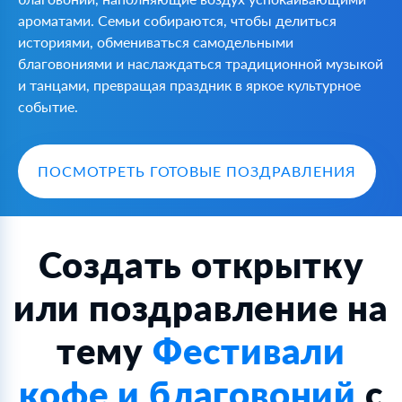
ароматами. Семьи собираются, чтобы делиться
историями, обмениваться самодельными
благовониями и наслаждаться традиционной музыкой
и танцами, превращая праздник в яркое культурное
событие.
ПОСМОТРЕТЬ ГОТОВЫЕ ПОЗДРАВЛЕНИЯ
Создать открытку
или поздравление на
тему
Фестивали
кофе и благовоний
с