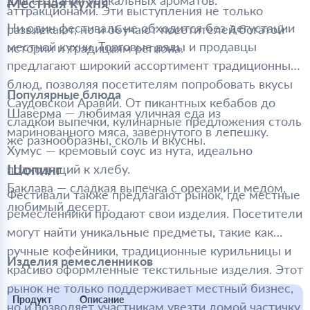
для создания уникальных ароматов.
Местная кухня
аттракционами. Эти выступления не только
Ни один фестиваль не обходится без дегустации
развлекают, но и обучают посетителей богатой
местной кухни. Торговые ряды и продавцы
истории и традициям региона.
предлагают широкий ассортимент традиционных
блюд, позволяя посетителям попробовать вкусы
Популярные блюда
Саудовской Аравии. От пикантных кебабов до
Шаверма — любимая уличная еда из
сладкой выпечки, кулинарные предложения столь
маринованного мяса, завернутого в лепешку.
же разнообразны, сколь и вкусны.
Хумус — кремовый соус из нута, идеально
Шопинг
подходящий к хлебу.
Баклава — сладкая выпечка с орехами и медом,
Фестивали также предлагают рынок, где местные
любимый десерт.
ремесленники продают свои изделия. Посетители
могут найти уникальные предметы, такие как
ручные кофейники, традиционные курильницы и
Изделия ремесленников
красиво оформленные текстильные изделия. Этот
рынок не только поддерживает местный бизнес,
Продукт
Описание
но и позволяет участникам увезти домой частичку