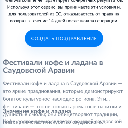
Используя этот сервис, вы принимаете эти условия и,
для пользователей из ЕС, отказываетесь от права на
возврат в течение 14 дней после начала генерации.
СОЗДАТЬ ПОЗДРАВЛЕНИЕ
Фестивали кофе и ладана в
Саудовской Аравии
Фестивали кофе и ладана в Саудовской Аравии —
это яркие празднования, которые демонстрируют
богатое культурное наследие региона. Эти
фестивали — это не только ароматные напитки и
Значение кофе и ладана
душистые смолы; они олицетворяют традиции,
Кофе долгое время является основой саудовской
гостеприимство и искусство саудовского