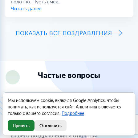
полотно. Пусть смех...
Читать далее
ПОКАЗАТЬ ВСЕ ПОЗДРАВЛЕНИЯ
Частые вопросы
Мы используем cookie, включая Google Analytics, чтобы
Как создать собственное поздравление?
понимать, как используется сайт. Аналитика включается
только с вашего согласия.
Подробнее
Выберите нужный праздник из списка,
Принять
Отклонить
нажмите «Создать» и дождитесь создания
вашего поздравления и открытки.