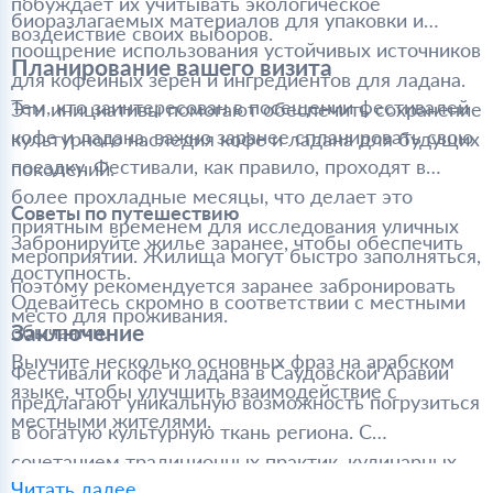
побуждает их учитывать экологическое
биоразлагаемых материалов для упаковки и
воздействие своих выборов.
поощрение использования устойчивых источников
Планирование вашего визита
для кофейных зерен и ингредиентов для ладана.
Тем, кто заинтересован в посещении фестивалей
Эти инициативы помогают обеспечить сохранение
кофе и ладана, важно заранее спланировать свою
культурного наследия кофе и ладана для будущих
поездку. Фестивали, как правило, проходят в
поколений.
более прохладные месяцы, что делает это
Советы по путешествию
приятным временем для исследования уличных
Забронируйте жилье заранее, чтобы обеспечить
мероприятий. Жилища могут быстро заполняться,
доступность.
поэтому рекомендуется заранее забронировать
Одевайтесь скромно в соответствии с местными
место для проживания.
Заключение
обычаями.
Выучите несколько основных фраз на арабском
Фестивали кофе и ладана в Саудовской Аравии
языке, чтобы улучшить взаимодействие с
предлагают уникальную возможность погрузиться
местными жителями.
в богатую культурную ткань региона. С
сочетанием традиционных практик, кулинарных
Читать далее
удовольствий и увлекательных мероприятий эти