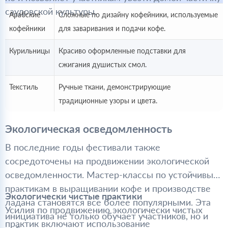
саудовской культуры.
Арабские
Сложные по дизайну кофейники, используемые
кофейники
для заваривания и подачи кофе.
Курильницы
Красиво оформленные подставки для
сжигания душистых смол.
Текстиль
Ручные ткани, демонстрирующие
традиционные узоры и цвета.
Экологическая осведомленность
В последние годы фестивали также
сосредоточены на продвижении экологической
осведомленности. Мастер-классы по устойчивым
практикам в выращивании кофе и производстве
Экологически чистые практики
ладана становятся все более популярными. Эта
Усилия по продвижению экологически чистых
инициатива не только обучает участников, но и
практик включают использование