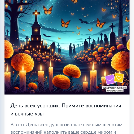
День всех усопших: Примите воспоминания
и вечные узы
В этот День всех душ позвольте нежным шепотам
воспоминаний наполнить ваше сердце миром и