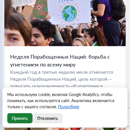
Неделя Порабощенных Наций: борьба с
угнетением по всему миру
Каждый год в третью неделю июля отмечается
Неделя Порабощенных Наций, цель которой —
повысить осведомленность об угнетении в
коммунистических странах по всему миру. Во
Мы используем cookie, включая Google Analytics, чтобы
Читать далее
время холодной войны "порабощенной нацией"
понимать, как используется сайт. Аналитика включается
считались...
только с вашего согласия.
Подробнее
Принять
Отклонить