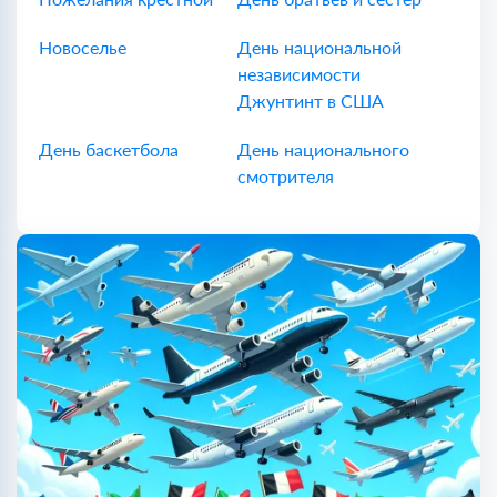
Новоселье
День национальной
независимости
Джунтинт в США
День баскетбола
День национального
смотрителя