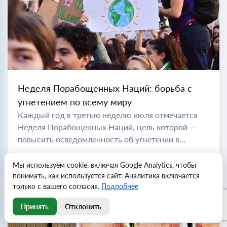
Неделя Порабощенных Наций: борьба с
угнетением по всему миру
Каждый год в третью неделю июля отмечается
Неделя Порабощенных Наций, цель которой —
повысить осведомленность об угнетении в
коммунистических странах по всему миру. Во
Читать далее
время холодной войны "порабощенной нацией"
Мы используем cookie, включая Google Analytics, чтобы
считались...
понимать, как используется сайт. Аналитика включается
только с вашего согласия.
Подробнее
Принять
Отклонить