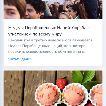
Неделя Порабощенных Наций: борьба с
угнетением по всему миру
Каждый год в третью неделю июля отмечается
Неделя Порабощенных Наций, цель которой —
повысить осведомленность об угнетении в
коммунистических странах по всему миру. Во
Читать далее
время холодной войны "порабощенной нацией"
считались...