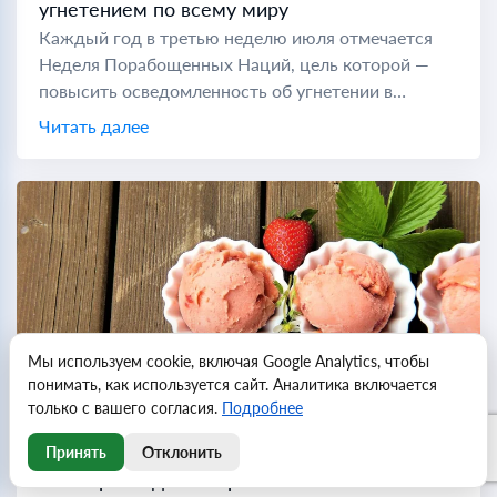
угнетением по всему миру
Каждый год в третью неделю июля отмечается
Неделя Порабощенных Наций, цель которой —
повысить осведомленность об угнетении в
коммунистических странах по всему миру. Во
Читать далее
время холодной войны "порабощенной нацией"
считались...
Мы используем cookie, включая Google Analytics, чтобы
понимать, как используется сайт. Аналитика включается
только с вашего согласия.
Подробнее
Принять
Отклонить
Всемирный день мороженого отмечают в