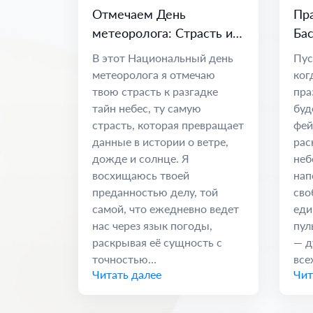
Отмечаем День
Пра
метеоролога: Страсть и
Бас
наука о климате
Ед
В этот Национальный день
Пус
метеоролога я отмечаю
ког
твою страсть к разгадке
пра
тайн небес, ту самую
буд
страсть, которая превращает
фей
данные в истории о ветре,
рас
дожде и солнце. Я
неб
восхищаюсь твоей
нап
преданностью делу, той
сво
самой, что ежедневно ведет
еди
нас через язык погоды,
пул
раскрывая её сущность с
— д
точностью...
всех
Читать далее
Чит