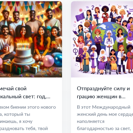
мечай свой
Отпразднуйте силу и
кальный свет: год,
грацию женщин в
лный мечтаний и
Международный
ихом биении этого нового
В этот Международный
зможностей
женский день
а, который ты
женский день мое сердц
имаешь, я хочу
наполняется
раздновать тебя, твой
благодарностью за свет,