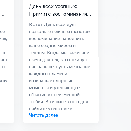
День всех усопших:
и
Примите воспоминания и
вечные узы
В этот День всех душ
 её
позвольте нежным шепотам
иях,
воспоминаний наполнить
ваше сердце миром и
ью.
теплом. Когда мы зажигаем
тает
свечи для тех, кто покинул
что
нас раньше, пусть мерцание
каждого пламени
душу
возвращает дорогие
моменты и утешающее
объятие их неизменной
любви. В тишине этого дня
найдите утешение в...
Читать далее