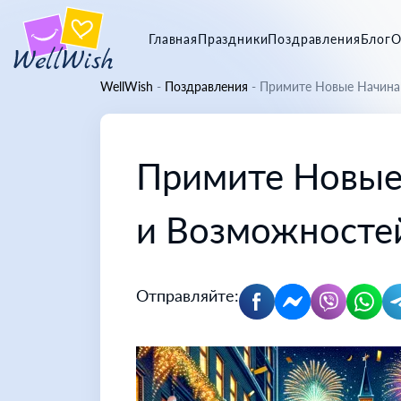
Главная
Праздники
Поздравления
Блог
О
WellWish
-
Поздравления
-
Примите Новые Начинан
Примите Новые 
и Возможносте
Отправляйте: