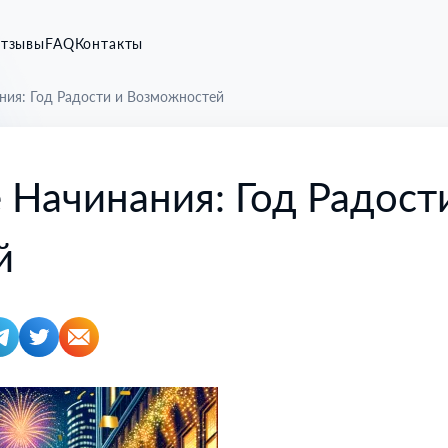
тзывы
FAQ
Контакты
ия: Год Радости и Возможностей
Начинания: Год Радост
й