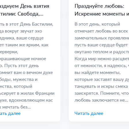
зднуем День взятия
Празднуйте любовь:
тилии: Свобода,
Искренние моменты 
инство и Надежда
дорогие связи
ть в этот День Бастилии,
В этот день, который
да вокруг звучат эхо
отмечает любовь во всех
здника, ваше сердце
замечательных проявлен
ет таким же ярким, как
пусть ваше сердце будет
ерверки,
окутано теплом и радост
крашивающие ночное
Когда мир нежно расцве
о. Пусть этот день
от нежности, я надеюсь, 
омнит вам о вечном духе
вы найдете моменты,
боды, мужества и
которые заставят вашу 
нства, который
танцевать и искры смеха
ьсирует в жилах Франции
заискрятся. Помните, что
ухе, вдохновляющем нас
любовь заключается не...
 мечтать без...
ать далее
Читать далее