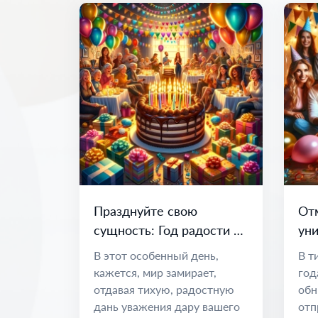
Празднуйте свою
От
сущность: Год радости и
уни
возможностей
по
В этот особенный день,
В т
во
кажется, мир замирает,
год
отдавая тихую, радостную
обн
дань уважения дару вашего
отп