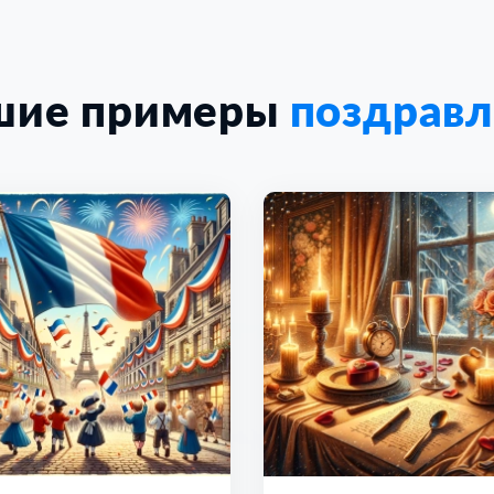
шие примеры
поздрав