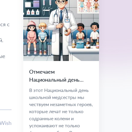
ся с
й.
ые
Отмечаем
Национальный день
школьной медсестры:
В этот Национальный день
чествуем наших
школьной медсестры мы
невоспетых героев
чествуем незаметных героев,
которые лечат не только
содранные колени и
lWish
успокаивают не только