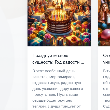
Празднуйте свою
От
сущность: Год радости и
уни
возможностей
по
В этот особенный день,
В т
во
кажется, мир замирает,
год
отдавая тихую, радостную
обн
дань уважения дару вашего
отп
присутствия. Пусть ваше
сме
сердце будет окутано
тво
теплом, а душа танцует от
буд