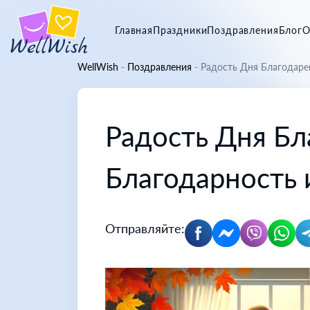
Главная
Праздники
Поздравления
Блог
О
WellWish
-
Поздравления
-
Радость Дня Благодаре
Радость Дня Бл
Благодарность 
Отправляйте: