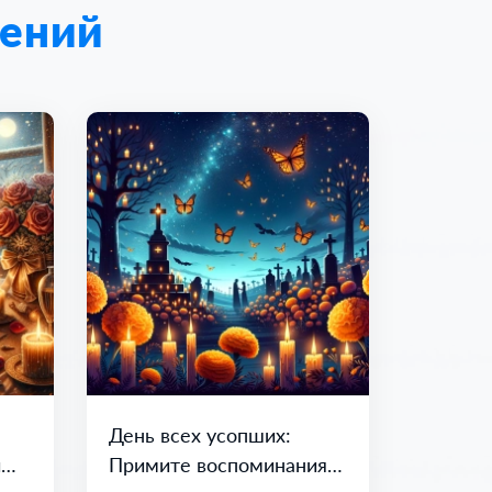
лений
День всех усопших:
и
Примите воспоминания и