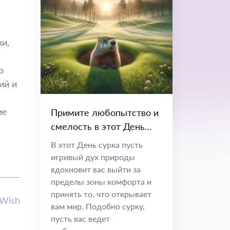
и,
о
ий и
ие
Примите любопытство и
смелость в этот День
сурка.
В этот День сурка пусть
игривый дух природы
вдохновит вас выйти за
пределы зоны комфорта и
принять то, что открывает
lWish
вам мир. Подобно сурку,
пусть вас ведет