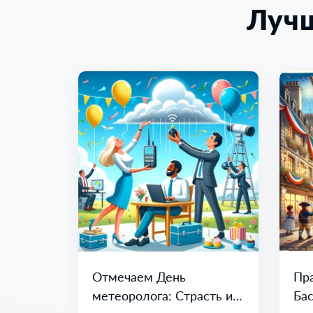
Луч
Отмечаем День
Пра
метеоролога: Страсть и
Бас