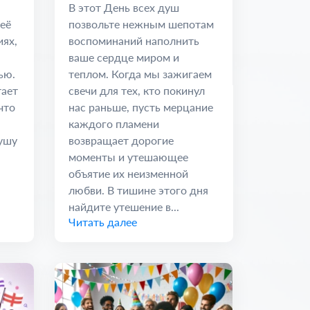
вечные узы
В этот День всех душ
 её
позвольте нежным шепотам
иях,
воспоминаний наполнить
ваше сердце миром и
ью.
теплом. Когда мы зажигаем
тает
свечи для тех, кто покинул
что
нас раньше, пусть мерцание
каждого пламени
душу
возвращает дорогие
моменты и утешающее
объятие их неизменной
любви. В тишине этого дня
найдите утешение в...
Читать далее