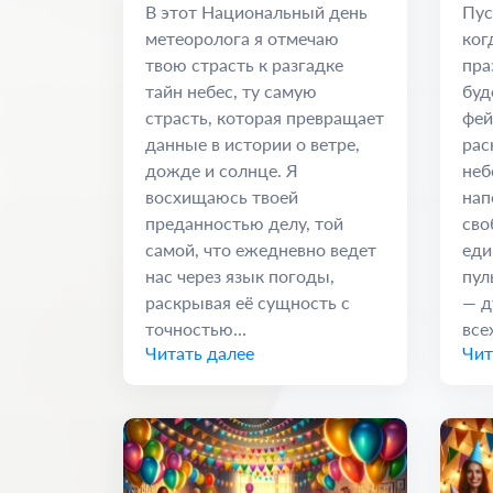
наука о климате
Ед
В этот Национальный день
Пус
метеоролога я отмечаю
ког
твою страсть к разгадке
пра
тайн небес, ту самую
буд
страсть, которая превращает
фей
данные в истории о ветре,
рас
дожде и солнце. Я
неб
восхищаюсь твоей
нап
преданностью делу, той
сво
самой, что ежедневно ведет
еди
нас через язык погоды,
пул
раскрывая её сущность с
— д
точностью...
всех
Читать далее
Чит