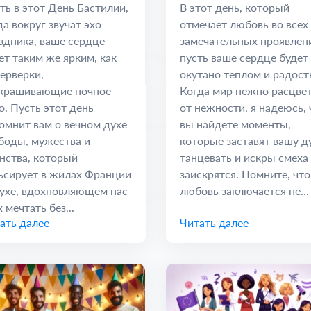
инство и Надежда
дорогие связи
ть в этот День Бастилии,
В этот день, который
да вокруг звучат эхо
отмечает любовь во всех
здника, ваше сердце
замечательных проявлен
ет таким же ярким, как
пусть ваше сердце будет
ерверки,
окутано теплом и радост
крашивающие ночное
Когда мир нежно расцве
о. Пусть этот день
от нежности, я надеюсь, 
омнит вам о вечном духе
вы найдете моменты,
боды, мужества и
которые заставят вашу 
нства, который
танцевать и искры смеха
ьсирует в жилах Франции
заискрятся. Помните, что
ухе, вдохновляющем нас
любовь заключается не...
 мечтать без...
ать далее
Читать далее