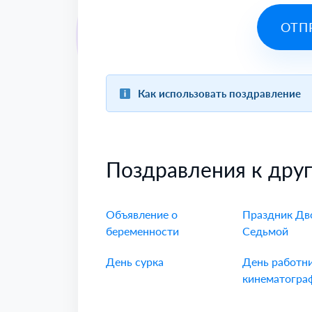
ОТП
Как использовать поздравление
Поздравления к дру
Объявление о
Праздник Дв
беременности
Седьмой
День сурка
День работн
кинематогра