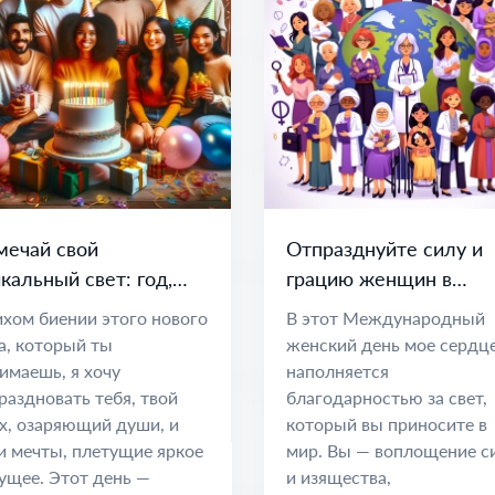
мечай свой
Отпразднуйте силу и
кальный свет: год,
грацию женщин в
лный мечтаний и
Международный
ихом биении этого нового
В этот Международный
зможностей
женский день
а, который ты
женский день мое сердц
имаешь, я хочу
наполняется
раздновать тебя, твой
благодарностью за свет,
х, озаряющий души, и
который вы приносите в
и мечты, плетущие яркое
мир. Вы — воплощение с
ущее. Этот день —
и изящества,