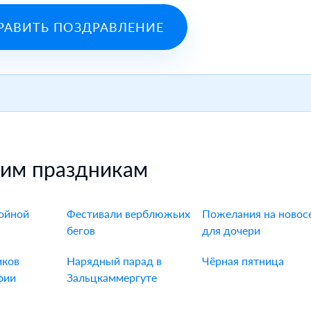
РАВИТЬ ПОЗДРАВЛЕНИЕ
гим праздникам
ойной
Фестивали верблюжьих
Пожелания на новос
бегов
для дочери
иков
Нарядный парад в
Чёрная пятница
фии
Зальцкаммергуте