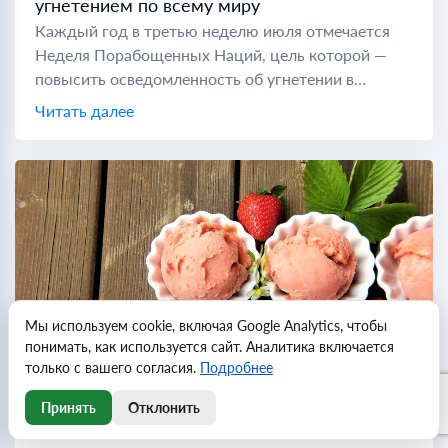
угнетением по всему миру
Каждый год в третью неделю июля отмечается
Неделя Порабощенных Наций, цель которой —
повысить осведомленность об угнетении в
коммунистических странах по всему миру. Во
Читать далее
время холодной войны "порабощенной нацией"
считались...
Мы используем cookie, включая Google Analytics, чтобы
понимать, как используется сайт. Аналитика включается
только с вашего согласия.
Подробнее
Принять
Отклонить
Всемирный день мороженого отмечают в