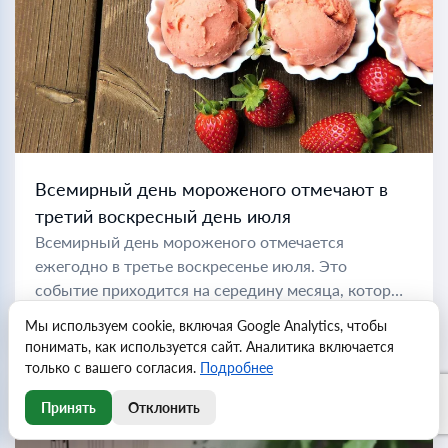
Всемирный день мороженого отмечают в
третий воскресный день июля
Всемирный день мороженого отмечается
ежегодно в третье воскресенье июля. Это
событие приходится на середину месяца, который
также провозглашен Национальным месяцем
Читать далее
Мы используем cookie, включая Google Analytics, чтобы
мороженого, позволяя любителям этого десерта
понимать, как используется сайт. Аналитика включается
отмечать его на протяжении всего...
только с вашего согласия.
Подробнее
Принять
Отклонить