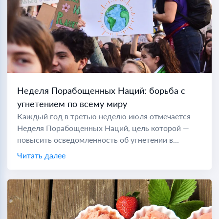
Неделя Порабощенных Наций: борьба с
угнетением по всему миру
Каждый год в третью неделю июля отмечается
Неделя Порабощенных Наций, цель которой —
повысить осведомленность об угнетении в
коммунистических странах по всему миру. Во
Читать далее
время холодной войны "порабощенной нацией"
считались...