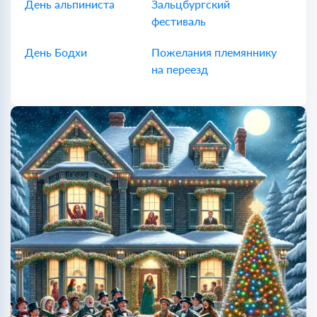
День альпиниста
Зальцбургский
фестиваль
День Бодхи
Пожелания племяннику
на переезд