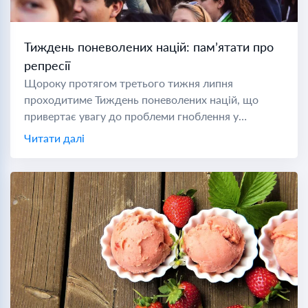
Тиждень поневолених націй: пам’ятати про
репресії
Щороку протягом третього тижня липня
проходитиме Тиждень поневолених націй, що
привертає увагу до проблеми гноблення у
комуністичних державах світу. Під час Холодної
Читати далі
війни поневоленою нацією вважалася будь-яка
країна під комуністичним...