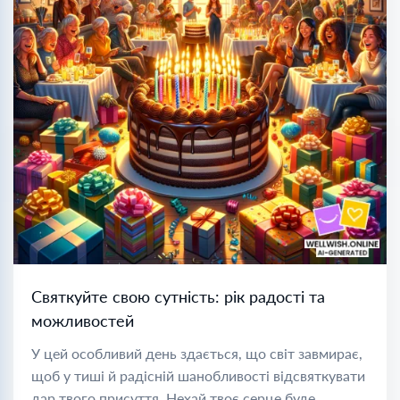
Святкуйте свою сутність: рік радості та
можливостей
У цей особливий день здається, що світ завмирає,
щоб у тиші й радісній шанобливості відсвяткувати
дар твого присуття. Нехай твоє серце буде