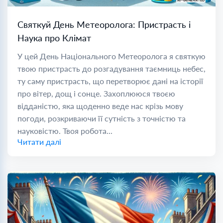
Святкуй День Метеоролога: Пристрасть і
Наука про Клімат
У цей День Національного Метеоролога я святкую
твою пристрасть до розгадування таємниць небес,
ту саму пристрасть, що перетворює дані на історії
про вітер, дощ і сонце. Захоплююся твоєю
відданістю, яка щоденно веде нас крізь мову
погоди, розкриваючи її сутність з точністю та
науковістю. Твоя робота...
Читати далі