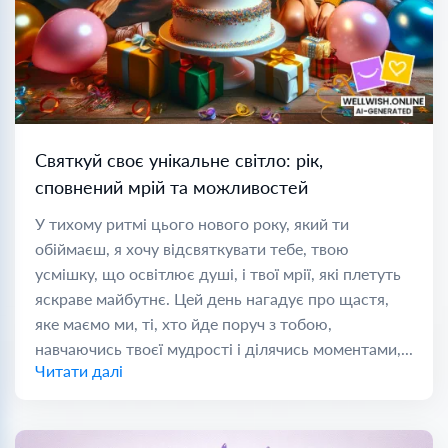
Святкуй своє унікальне світло: рік,
сповнений мрій та можливостей
У тихому ритмі цього нового року, який ти
обіймаєш, я хочу відсвяткувати тебе, твою
усмішку, що освітлює душі, і твої мрії, які плетуть
яскраве майбутнє. Цей день нагадує про щастя,
яке маємо ми, ті, хто йде поруч з тобою,
навчаючись твоєї мудрості і ділячись моментами,...
Читати далі