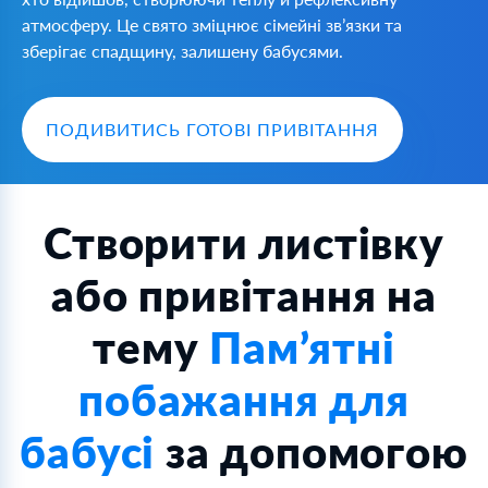
атмосферу. Це свято зміцнює сімейні зв’язки та
зберігає спадщину, залишену бабусями.
ПОДИВИТИСЬ ГОТОВІ ПРИВІТАННЯ
Створити листівку
або привітання на
тему
Пам’ятні
побажання для
бабусі
за допомогою