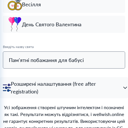
Весілля
День Святого Валентина
Введіть назву свята
Пам'ятні побажання для бабусі
Розширені налаштування (free after
registration)
Усі зображення створені штучним інтелектом і позначені
як такі. Результати можуть відрізнятися, і wellwish.online
не гарантує конкретних результатів. Використовуючи цей
сервіс, ви приймаєте ці умови та, для користувачів із ЄС,