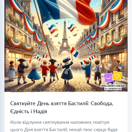
Святкуйте День взяття Бастилії: Свобода,
Єдність і Надія
Коли відлуння святкування наповнює повітря
цього Дня взяття Бастилії, нехай твоє серце буде