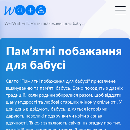
WellWish
Пам’ятні побажання для бабусі
Пам’ятні побажання
для бабусі
Свято "Пам'ятні побажання для бабусі" присвячене
вшануванню та пам'яті бабусь. Воно походить з давніх
традицій, коли родини збиралися разом, щоб віддати
шану мудрості та любові старших жінок у спільноті. У
цей день відвідують бабусь, діляться історіями,
дарують невеликі подарунки чи квіти як знак
вдячності. Також запалюють свічки на згадку про тих,
хто відійшов, створюючи теплу й рефлексивну