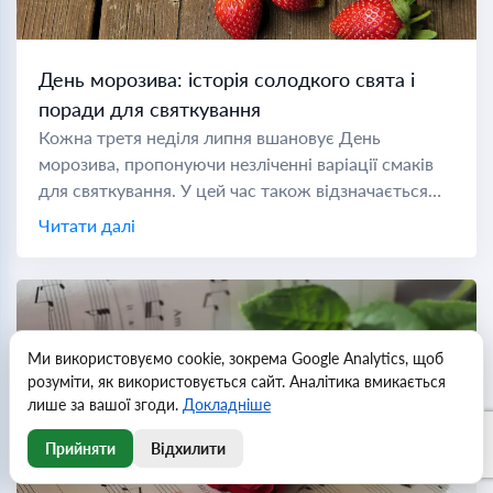
День морозива: історія солодкого свята і
поради для святкування
Кожна третя неділя липня вшановує День
морозива, пропонуючи незліченні варіації смаків
для святкування. У цей час також відзначається
Національний місяць морозива, який дозволяє
Читати далі
насолоджуватися солодощами протягом усього
місяця. Тисячі років...
Ми використовуємо cookie, зокрема Google Analytics, щоб
розуміти, як використовується сайт. Аналітика вмикається
лише за вашої згоди.
Докладніше
Прийняти
Відхилити