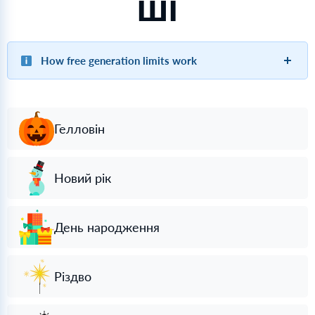
ШІ
How free generation limits work
Гелловін
Новий рік
День народження
Різдво