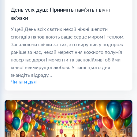
День усіх душ: Прийміть пам’ять і вічні
зв’язки
У цей День всіх святих нехай ніжні шепоти
спогадів наповнюють ваше серце миром і теплом.
Запалюючи свічки за тих, хто вирушив у подорож
раніше за нас, нехай мерехтіння кожного полум’я
повертає дорогі моменти та заспокійливі обійми
їхньої невмирущої любові. У тиші цього дня
знайдіть відраду...
Читати далі