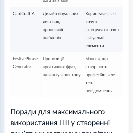
багатьох мов
CardCraft AI
Дизайн візуальних
Користувачі, які
листівок,
хочуть
пропозиції
інтегрувати текст
шаблонів
і візуальні
елементи
FestivePhrase
Пропозиції
Бізнеси, що
Generator
креативних фраз,
створюють
налаштування тону
професійні, але
теплі
повідомлення
Поради для максимального
використання ШІ у створенні