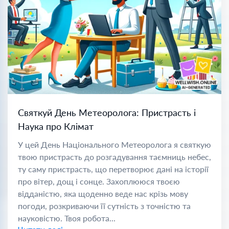
Святкуй День Метеоролога: Пристрасть і
Наука про Клімат
У цей День Національного Метеоролога я святкую
твою пристрасть до розгадування таємниць небес,
ту саму пристрасть, що перетворює дані на історії
про вітер, дощ і сонце. Захоплююся твоєю
відданістю, яка щоденно веде нас крізь мову
погоди, розкриваючи її сутність з точністю та
науковістю. Твоя робота...