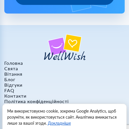
Головна
Свята
Вітання
Блог
Відгуки
FAQ
Контакти
Політика конфіденційності
Політика файлів cookie
Ми використовуємо cookie, зокрема Google Analytics, щоб
Політика повернення
розуміти, як використовується сайт. Аналітика вмикається
Умови використання
лише за вашої згоди.
Докладніше
Створити вітання