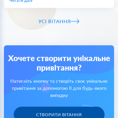
Читати далі
УСІ ВІТАННЯ
Хочете створити унікальне
привітання?
Натисніть кнопку та створіть своє унікальне
привітання за допомогою ІІ для будь-якого
випадку
СТВОРИТИ ВІТАННЯ