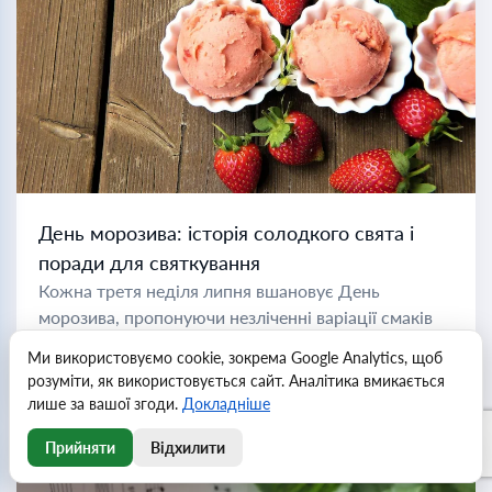
День морозива: історія солодкого свята і
поради для святкування
Кожна третя неділя липня вшановує День
морозива, пропонуючи незліченні варіації смаків
для святкування. У цей час також відзначається
Ми використовуємо cookie, зокрема Google Analytics, щоб
Національний місяць морозива, який дозволяє
Читати далі
розуміти, як використовується сайт. Аналітика вмикається
насолоджуватися солодощами протягом усього
лише за вашої згоди.
Докладніше
місяця. Тисячі років...
Прийняти
Відхилити