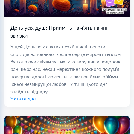
День усіх душ: Прийміть пам’ять і вічні
зв’язки
У цей День всіх святих нехай ніжні шепоти
спогадів наповнюють ваше серце миром і теплом.
Запалюючи свічки за тих, хто вирушив у подорож
раніше за нас, нехай мерехтіння кожного полум’я
повертає дорогі моменти та заспокійливі обійми
їхньої невмирущої любові. У тиші цього дня
знайдіть відраду...
Читати далі