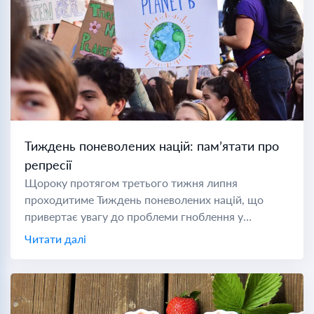
Тиждень поневолених націй: пам’ятати про
репресії
Щороку протягом третього тижня липня
проходитиме Тиждень поневолених націй, що
привертає увагу до проблеми гноблення у
комуністичних державах світу. Під час Холодної
Читати далі
війни поневоленою нацією вважалася будь-яка
країна під комуністичним...