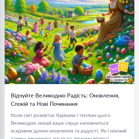
Відчуйте Великодню Радість: Оновлення,
Спокій та Нові Починання
Коли світ розквітає барвами і теплом цього
Великодня, нехай ваше серце наповниться
яскравим духом оновлення та радості. Як і ніжний
танець весняного листя на легкому вітерці,