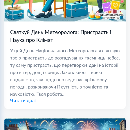
Святкуй День Метеоролога: Пристрасть і
Наука про Клімат
У цей День Національного Метеоролога я святкую
твою пристрасть до розгадування таємниць небес,
ту саму пристрасть, що перетворює дані на історії
про вітер, дощ і сонце. Захоплююся твоєю
відданістю, яка щоденно веде нас крізь мову
погоди, розкриваючи її сутність з точністю та
науковістю. Твоя робота...
Читати далі