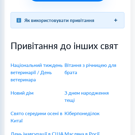
Як використовувати привітання
Привітання до інших свят
Національний тиждень
Вітання з річницею для
ветеринарії / День
брата
ветеринара
Новий дім
З днем народження
тещі
Свято середини осені в
Кіберпонеділок
Китаї
День інавгурації в США
Масляна в Росії