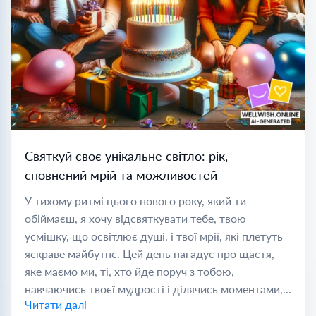
Святкуй своє унікальне світло: рік,
сповнений мрій та можливостей
У тихому ритмі цього нового року, який ти
обіймаєш, я хочу відсвяткувати тебе, твою
усмішку, що освітлює душі, і твої мрії, які плетуть
яскраве майбутнє. Цей день нагадує про щастя,
яке маємо ми, ті, хто йде поруч з тобою,
навчаючись твоєї мудрості і ділячись моментами,...
Читати далі