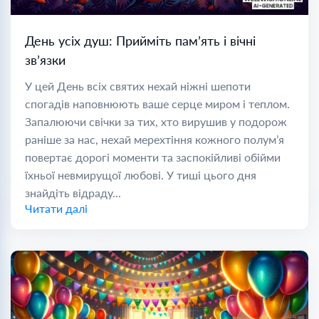
День усіх душ: Прийміть пам’ять і вічні
зв’язки
У цей День всіх святих нехай ніжні шепоти
спогадів наповнюють ваше серце миром і теплом.
Запалюючи свічки за тих, хто вирушив у подорож
раніше за нас, нехай мерехтіння кожного полум’я
повертає дорогі моменти та заспокійливі обійми
їхньої невмирущої любові. У тиші цього дня
знайдіть відраду...
Читати далі