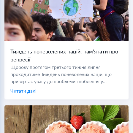
Тиждень поневолених націй: пам’ятати про
репресії
Щороку протягом третього тижня липня
проходитиме Тиждень поневолених націй, що
привертає увагу до проблеми гноблення у
комуністичних державах світу. Під час Холодної
Читати далі
війни поневоленою нацією вважалася будь-яка
країна під комуністичним...