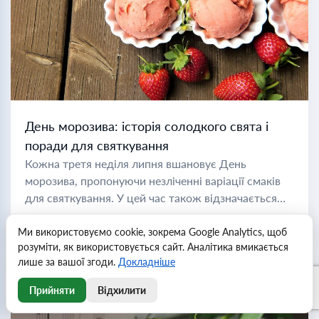
День морозива: історія солодкого свята і
поради для святкування
Кожна третя неділя липня вшановує День
морозива, пропонуючи незліченні варіації смаків
для святкування. У цей час також відзначається
Національний місяць морозива, який дозволяє
Читати далі
насолоджуватися солодощами протягом усього
Ми використовуємо cookie, зокрема Google Analytics, щоб
розуміти, як використовується сайт. Аналітика вмикається
місяця. Тисячі років...
лише за вашої згоди.
Докладніше
Прийняти
Відхилити