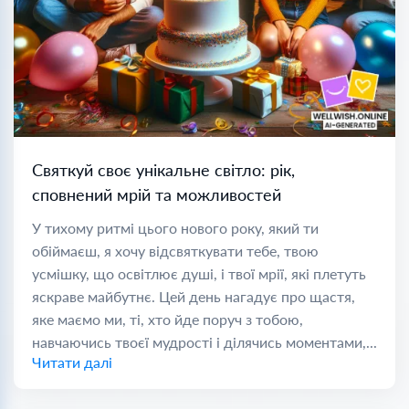
Святкуй своє унікальне світло: рік,
сповнений мрій та можливостей
У тихому ритмі цього нового року, який ти
обіймаєш, я хочу відсвяткувати тебе, твою
усмішку, що освітлює душі, і твої мрії, які плетуть
яскраве майбутнє. Цей день нагадує про щастя,
яке маємо ми, ті, хто йде поруч з тобою,
навчаючись твоєї мудрості і ділячись моментами,...
Читати далі