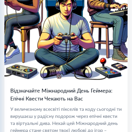
Відзначайте Міжнародний День Геймера:
Епічні Квести Чекають на Вас
У величезному всесвіті пікселів та коду сьогодні ти
вирушаєш у радісну подорож через епічні квести
та віртуальні дива. Нехай цей Міжнародний день
геймера стане святом твоєї любові до ігор –