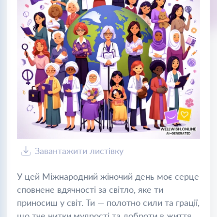
Завантажити листівку
У цей Міжнародний жіночий день моє серце
сповнене вдячності за світло, яке ти
приносиш у світ. Ти — полотно сили та грації,
що тче нитки мудрості та доброти в життя,