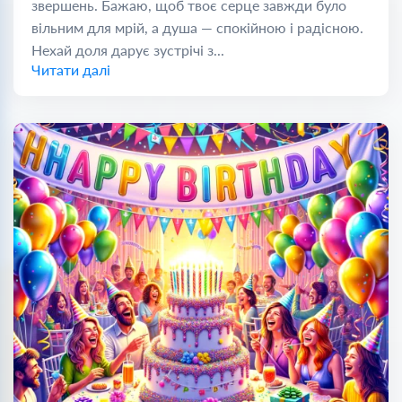
звершень. Бажаю, щоб твоє серце завжди було
вільним для мрій, а душа — спокійною і радісною.
Нехай доля дарує зустрічі з...
Читати далі