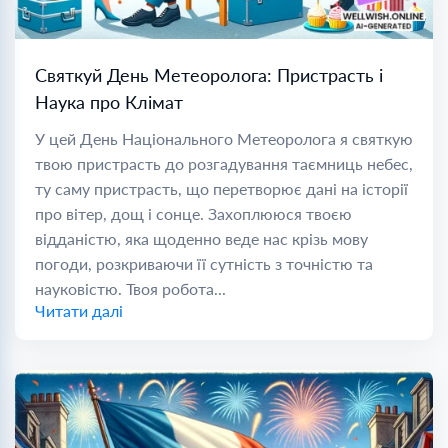
Святкуй День Метеоролога: Пристрасть і
Наука про Клімат
У цей День Національного Метеоролога я святкую
твою пристрасть до розгадування таємниць небес,
ту саму пристрасть, що перетворює дані на історії
про вітер, дощ і сонце. Захоплююся твоєю
відданістю, яка щоденно веде нас крізь мову
погоди, розкриваючи її сутність з точністю та
науковістю. Твоя робота...
Читати далі