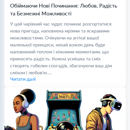
Обіймаючи Нові Починання: Любов, Радість
та Безмежні Можливості
У цей чарівний час чудес починає розгортатися
нова пригода, наповнена мріями та яскравими
можливостями. Очікуючи на arrival вашої
маленької принцеси, нехай кожен день буде
наповнений теплом і ніжними моментами, що
приносять радість. Кожна усмішка та сміх
створять гобелен спогадів, збагачуючи ваш дім
сміхом і любов’ю....
Читати далі