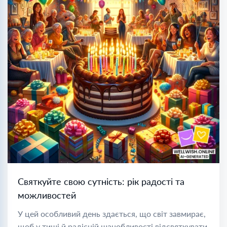
Святкуйте свою сутність: рік радості та
можливостей
У цей особливий день здається, що світ завмирає,
щоб у тиші й радісній шанобливості відсвяткувати