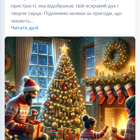
пристрасті, яка відображає твій яскравий дух і
творче серце. Піднімемо келихи за пригоди, що
чекають...
Читати далі