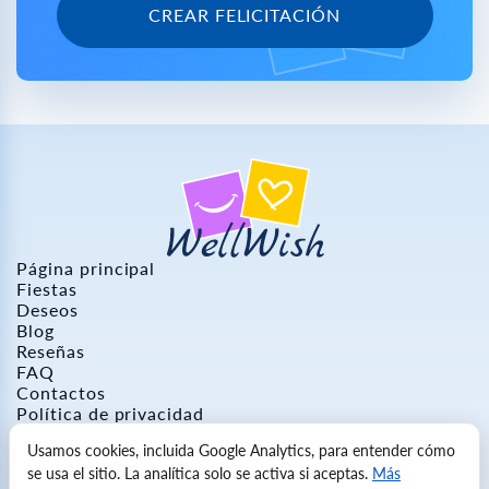
CREAR FELICITACIÓN
Página principal
Fiestas
Deseos
Blog
Reseñas
FAQ
Contactos
Política de privacidad
Política de cookies
Usamos cookies, incluida Google Analytics, para entender cómo
Política de reembolso
se usa el sitio. La analítica solo se activa si aceptas.
Más
Términos de servicio