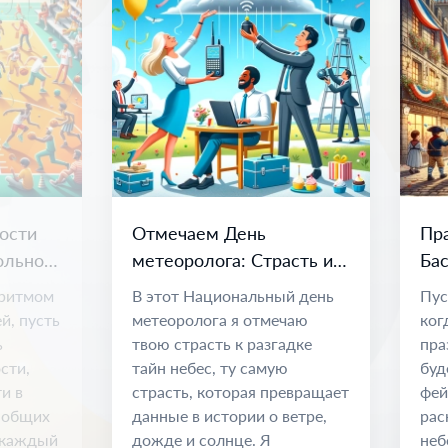
ости
Отмечаем День
Пра
ольной
метеоролога: Страсть и
Бас
наука о климате
Ед
 ритмом
В этот Национальный день
Пус
й, пусть
метеоролога я отмечаю
ког
ь
твою страсть к разгадке
пра
сти,
тайн небес, ту самую
буд
и в
страсть, которая превращает
фей
 общих
данные в истории о ветре,
рас
к каждый
дожде и солнце. Я
неб