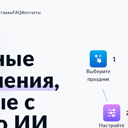
тзывы
FAQ
Контакты
ные
1
ления
,
Выберите
праздник
е с
ю
ИИ
Настройте