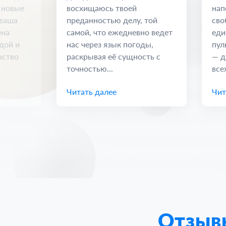
 новые
восхищаюсь твоей
нап
 ваша
преданностью делу, той
сво
ена
самой, что ежедневно ведет
еди
дой и
нас через язык погоды,
пул
нство
раскрывая её сущность с
— д
точностью...
всех
Читать далее
Чит
Отзыв