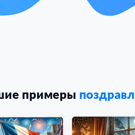
шие примеры
поздрав