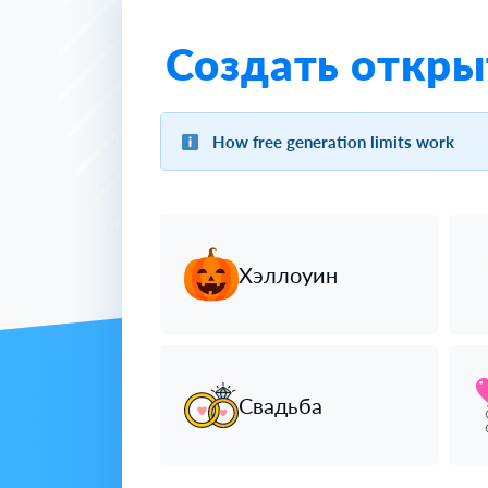
Создать откры
How free generation limits work
Хэллоуин
Свадьба