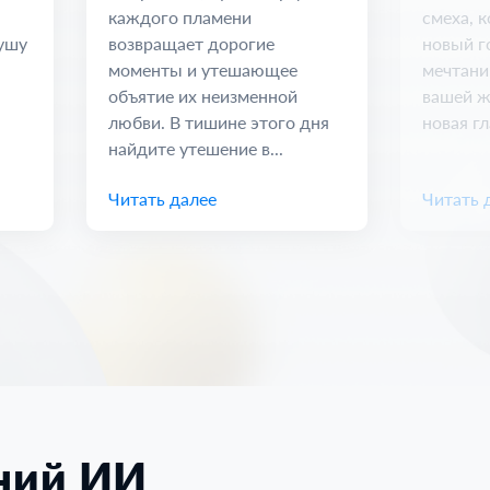
каждого пламени
смеха, к
душу
возвращает дорогие
новый г
моменты и утешающее
мечтани
объятие их неизменной
вашей ж
любви. В тишине этого дня
новая гл
найдите утешение в...
Читать далее
Читать 
ений ИИ