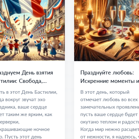
зднуем День взятия
Празднуйте любовь:
тилии: Свобода,
Искренние моменты 
инство и Надежда
дорогие связи
ть в этот День Бастилии,
В этот день, который
да вокруг звучат эхо
отмечает любовь во всех
здника, ваше сердце
замечательных проявлен
ет таким же ярким, как
пусть ваше сердце будет
ерверки,
окутано теплом и радост
крашивающие ночное
Когда мир нежно расцве
о. Пусть этот день
от нежности, я надеюсь, 