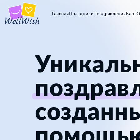
Главная
Праздники
Поздравления
Блог
О
Уникаль
поздрав
созданны
помощь