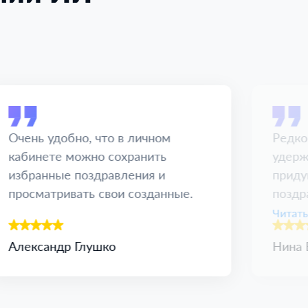
Очень удобно, что в личном
Редко
кабинете можно сохранить
удерж
избранные поздравления и
приду
просматривать свои созданные.
поздр
справ
Читать
Александр Глушко
Нина 