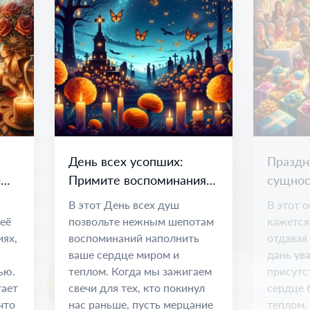
День всех усопших:
Праздн
и
Примите воспоминания и
сущнос
вечные узы
возмож
В этот День всех душ
В этот 
 её
позвольте нежным шепотам
кажется
иях,
воспоминаний наполнить
отдавая
ваше сердце миром и
дань ув
ью.
теплом. Когда мы зажигаем
присутс
тает
свечи для тех, кто покинул
сердце 
что
нас раньше, пусть мерцание
теплом,