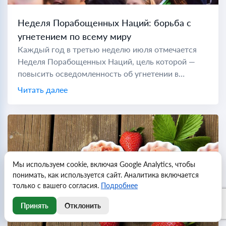
Неделя Порабощенных Наций: борьба с
угнетением по всему миру
Каждый год в третью неделю июля отмечается
Неделя Порабощенных Наций, цель которой —
повысить осведомленность об угнетении в
коммунистических странах по всему миру. Во
Читать далее
время холодной войны "порабощенной нацией"
считались...
Мы используем cookie, включая Google Analytics, чтобы
понимать, как используется сайт. Аналитика включается
только с вашего согласия.
Подробнее
Принять
Отклонить