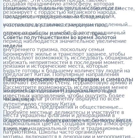
создавая праздничную атмосферу, которая
Национальный день является частью недели
возможность семьям и друзьям собраться вместе,
резонирует с гордостью китайского народа.
праздников, известной как Золотая неделя,
насладиться традиционными блюдами и
которая предоставляет гражданам продленный
участвовать в различных мероприятиях,
отпуск от работы и учебы. В этот праздничный
подчеркивающих разнообразие страны.
Советы по путешествиям во время Золотой
период наблюдается значительное увеличение
недели
внутреннего туризма, поскольку семьи
Бронируйте жилье и транспорт заранее, чтобы
используют возможность исследовать обширные
избежать неприятностей в последний момент.
пейзажи и исторические места, которые
Будьте готовы к большему количеству людей на
предлагает Китай. Популярные направления
Патриотические демонстрации и символы
популярных туристических объектах.
включают Великую стену, Терракотовую армию и
Рассмотрите возможность исследования менее
Во время празднования Национального дня
живописные пейзажи Национального парка
известных направлений, чтобы ощутить более
китайский флаг prominently displayed по всей
Чжанцзяцзе.
аутентичную сторону Китая.
стране. Дома, предприятия и общественные
Пробуйте местные деликатесы и участвуйте в
места украшены флагами и декорациями в
В дополнение к флагу различные символы Китая,
общественных мероприятиях, чтобы погрузиться
национальных цветах, создавая яркую атмосферу
такие как национальный герб и традиционные
в культуру.
патриотизма. Школы часто организуют
мотивы, включаются в декорации и мероприятия.