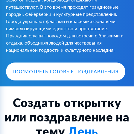
путешествуют. В это время проходят грандиозные
парады, фейерверки и культурные представления.
Города украшают флагами и красными фонарями,
символизирующими единство и процветание.
Праздник служит поводом для встречи с близкими и
отдыха, объединяя людей для чествования
национальной гордости и культурного наследия.
ПОСМОТРЕТЬ ГОТОВЫЕ ПОЗДРАВЛЕНИЯ
Создать открытку
или поздравление на
тему
День