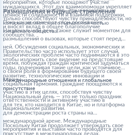
мероприятия, которые поощряют участие
нуждающихся. Этот дух взаимопомощи укрепляет
жителей всех возрастов. Эти инициативы не
Размышления и будущие стремления
ценности солидарности и взаимной поддержки,
только способствуют чувству принадлежности, но
Пока нация отмечает свои достижения,
которые являются неотъемлемой частью
и вносят вклад в общее благополучие
Национальный день также служит моментом для
китайского общества.
сообщества.
размышлений о вызовах, которые стоят перед
ней. Обсуждения социальных, экономических и
Правительство часто использует этот случай,
экологических проблем часто поднимаются в это
чтобы изложить свое видение на предстоящие
время, побуждая граждан критически задуматься
годы, подчеркивая такие цели, как устойчивое
о своей роли в формировании будущего своей
развитие, технологические инновации и
страны.
Международные отношения и глобальное
социальная гармония. Граждане поощряются к
присутствие
участию в этих целях, способствуя чувству
Национальный день — это не только праздник
ответственности и активному участию в
для тех, кто находится в Китае, но и платформа
национальном развитии.
для демонстрации роста страны на
международной арене. Международные
Поскольку Китай продолжает утверждать свое
мероприятия и выставки часто проводятся для
присутствие в международных делах,