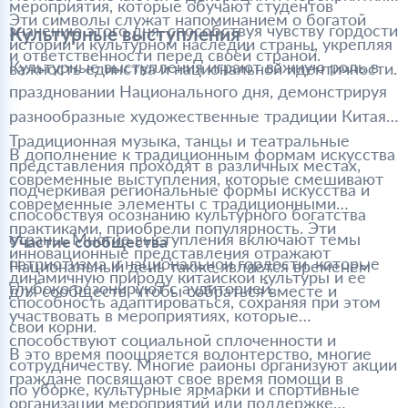
мероприятия, которые обучают студентов
Эти символы служат напоминанием о богатой
значению этого дня, способствуя чувству гордости
Культурные выступления
истории и культурном наследии страны, укрепляя
и ответственности перед своей страной.
Культурные выступления играют важную роль в
важность единства и национальной идентичности.
праздновании Национального дня, демонстрируя
разнообразные художественные традиции Китая.
Традиционная музыка, танцы и театральные
В дополнение к традиционным формам искусства
представления проходят в различных местах,
современные выступления, которые смешивают
подчеркивая региональные формы искусства и
современные элементы с традиционными
способствуя осознанию культурного богатства
практиками, приобрели популярность. Эти
страны. Многие выступления включают темы
Участие сообщества
инновационные представления отражают
патриотизма и национальной гордости, которые
Национальный день также является временем
динамичную природу китайской культуры и ее
глубоко резонируют с аудиторией.
для сообществ, чтобы собраться вместе и
способность адаптироваться, сохраняя при этом
участвовать в мероприятиях, которые
свои корни.
способствуют социальной сплоченности и
В это время поощряется волонтерство, многие
сотрудничеству. Многие районы организуют акции
граждане посвящают свое время помощи в
по уборке, культурные ярмарки и спортивные
организации мероприятий или поддержке