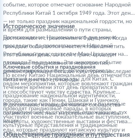
событие, которое отмечает основание Народной
Республики Китай 1 октября 1949 года. Этот день
— не только праздник национальной гордости, но
Историческое значение
и время для размышлений о пути страны,
Происхождение Национального дня можно
достижениях и стремлениях к будущему. Когда
проследить до провозглашения Народной
граждане собираются вместе, чтобы отметить
Республики председателем Мао Цзэдуном на
этот важный день, по всей стране проходят
площади Тяньаньмэнь. Это знаковое событие
различные празднования и мероприятия,
Ключевые события и празднования
символизировало конец долгого периода
демонстрирующие богатое культурное наследие
По всему Китаю Национальный день отмечается
смятения и начало новой эры для Китая. С
Китая и единство его народа.
рядом мероприятий, которые вовлекают граждан
течением времени этот день превратился в
и способствуют чувству единства. Крупные
празднование национальной идентичности,
города, такие как Пекин, Шанхай и Гуанчжоу,
включающее парады, фейерверки и различные
В дополнение к парадам многие сообщества
проводят грандиозные парады, в которых
патриотические выступления, отражающие дух
организуют местные мероприятия, такие как
участвуют военные показательные выступления,
нации.
концерты, художественные выставки и фестивали
культурные представления и традиционные
еды, которые празднуют китайскую культуру и
танцы. Фейерверки озаряют ночное небо,
Общественные праздники и путешествия
наследие. Эти собрания предоставляют