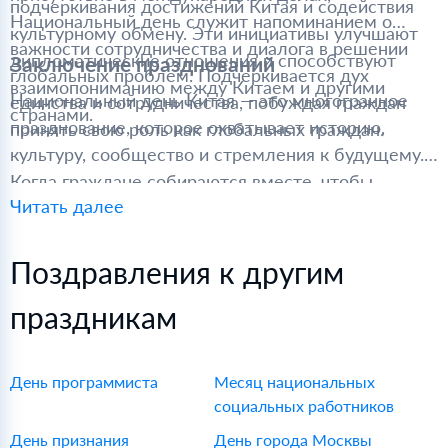
подчеркивания достижений Китая и содействия
Национальный день служит напоминанием о
культурному обмену. Эти инициативы улучшают
важности сотрудничества и диалога в решении
дипломатические отношения и способствуют
Заключение празднований
глобальных проблем. Подчеркивается дух
взаимопониманию между Китаем и другими
Национальный день Китая — это многогранное
единства и сотрудничества, побуждая граждан
странами.
празднование, которое охватывает историю,
принять свою роль как глобальных граждан.
культуру, сообщество и стремления к будущему.
Когда граждане собираются вместе, чтобы
Читать далее
почтить свое наследие и размышлять о своем
совместном пути, значимость этого дня глубоко
резонирует в сердцах людей. Празднования не
Поздравления к другим
только отмечают прошлое, но и вдохновляют
праздникам
надежду и решимость на будущее, укрепляя
ценности, которые связывают нацию вместе.
День программиста
Месяц национальных
социальных работников
День признания
День города Москвы