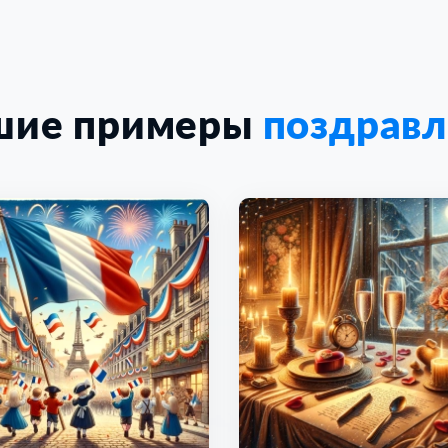
шие примеры
поздрав