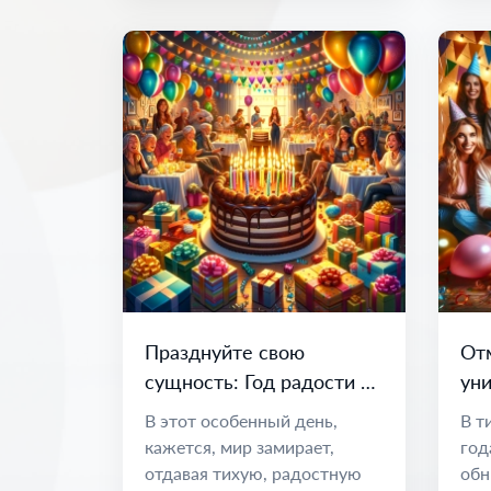
Празднуйте свою
От
сущность: Год радости и
уни
возможностей
по
В этот особенный день,
В т
во
кажется, мир замирает,
год
отдавая тихую, радостную
обн