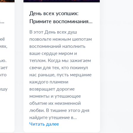
День всех усопших:
и
Примите воспоминания и
вечные узы
В этот День всех душ
 её
позвольте нежным шепотам
иях,
воспоминаний наполнить
ваше сердце миром и
ью.
теплом. Когда мы зажигаем
тает
свечи для тех, кто покинул
что
нас раньше, пусть мерцание
каждого пламени
душу
возвращает дорогие
моменты и утешающее
объятие их неизменной
любви. В тишине этого дня
найдите утешение в...
Читать далее