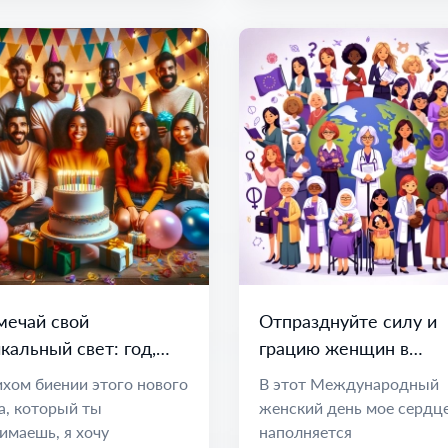
мечай свой
Отпразднуйте силу и
кальный свет: год,
грацию женщин в
лный мечтаний и
Международный
ихом биении этого нового
В этот Международный
зможностей
женский день
а, который ты
женский день мое сердц
имаешь, я хочу
наполняется