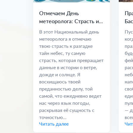
Отмечаем День
Пра
метеоролога: Страсть и
Бас
наука о климате
Ед
В этот Национальный день
Пус
метеоролога я отмечаю
ког
твою страсть к разгадке
пра
тайн небес, ту самую
буд
страсть, которая превращает
фей
данные в истории о ветре,
рас
дожде и солнце. Я
неб
восхищаюсь твоей
нап
преданностью делу, той
сво
самой, что ежедневно ведет
еди
нас через язык погоды,
пул
раскрывая её сущность с
— д
точностью...
всех
Читать далее
Чит