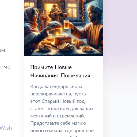
ем
итме
Примите Новые
Начинания: Пожелания и
Размышления на Старый
Когда календарь снова
Новый Год
переворачивается, пусть
этот Старый Новый год
станет полотном для ваших
мечтаний и стремлений.
Представьте себе магию
lWish
нового начала, где прошлое