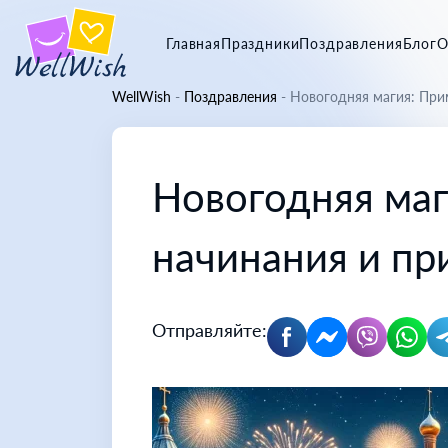
Главная
Праздники
Поздравления
Блог
О
WellWish
-
Поздравления
-
Новогодняя магия: При
Новогодняя маг
начинания и п
Отправляйте: