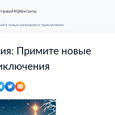
тзывы
FAQ
Контакты
мите новые начинания и приключения
ия: Примите новые
риключения