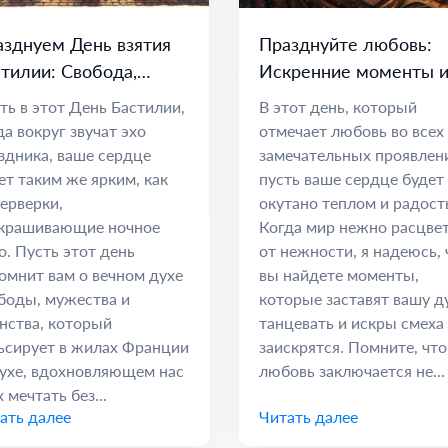
зднуем День взятия
Празднуйте любовь:
тилии: Свобода,
Искренние моменты 
инство и Надежда
дорогие связи
ть в этот День Бастилии,
В этот день, который
да вокруг звучат эхо
отмечает любовь во всех
здника, ваше сердце
замечательных проявлен
ет таким же ярким, как
пусть ваше сердце будет
ерверки,
окутано теплом и радост
крашивающие ночное
Когда мир нежно расцве
о. Пусть этот день
от нежности, я надеюсь, 
омнит вам о вечном духе
вы найдете моменты,
боды, мужества и
которые заставят вашу 
нства, который
танцевать и искры смеха
ьсирует в жилах Франции
заискрятся. Помните, что
ухе, вдохновляющем нас
любовь заключается не...
 мечтать без...
ать далее
Читать далее