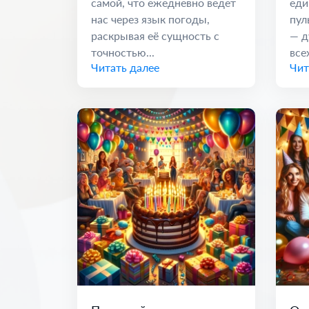
самой, что ежедневно ведет
еди
нас через язык погоды,
пул
раскрывая её сущность с
— д
точностью...
всех
Читать далее
Чит