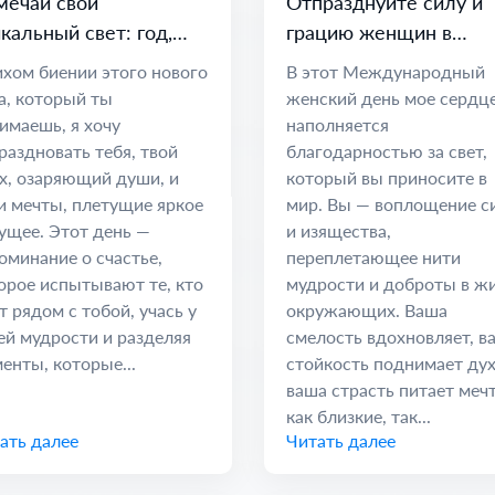
мечай свой
Отпразднуйте силу и
кальный свет: год,
грацию женщин в
лный мечтаний и
Международный
ихом биении этого нового
В этот Международный
зможностей
женский день
а, который ты
женский день мое сердц
имаешь, я хочу
наполняется
раздновать тебя, твой
благодарностью за свет,
х, озаряющий души, и
который вы приносите в
и мечты, плетущие яркое
мир. Вы — воплощение с
ущее. Этот день —
и изящества,
оминание о счастье,
переплетающее нити
орое испытывают те, кто
мудрости и доброты в ж
т рядом с тобой, учась у
окружающих. Ваша
ей мудрости и разделяя
смелость вдохновляет, в
енты, которые...
стойкость поднимает дух
ваша страсть питает меч
как близкие, так...
ать далее
Читать далее