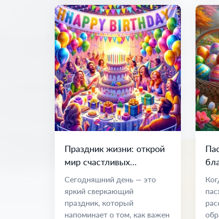
Праздник жизни: открой
Па
мир счастливых
бл
возможностей
обн
Сегодняшний день — это
Ког
но
яркий сверкающий
пас
праздник, который
рас
напоминает о том, как важен
обр