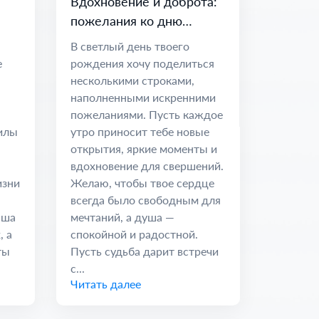
Вдохновение и доброта:
пожелания ко дню
рождения
В светлый день твоего
е
рождения хочу поделиться
несколькими строками,
наполненными искренними
пожеланиями. Пусть каждое
илы
утро приносит тебе новые
открытия, яркие моменты и
вдохновение для свершений.
изни
Желаю, чтобы твое сердце
всегда было свободным для
аша
мечтаний, а душа —
, а
спокойной и радостной.
ты
Пусть судьба дарит встречи
с...
Читать далее