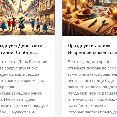
зднуем День взятия
Празднуйте любовь:
тилии: Свобода,
Искренние моменты 
инство и Надежда
дорогие связи
ть в этот День Бастилии,
В этот день, который
да вокруг звучат эхо
отмечает любовь во всех
здника, ваше сердце
замечательных проявлен
ет таким же ярким, как
пусть ваше сердце будет
ерверки,
окутано теплом и радост
крашивающие ночное
Когда мир нежно расцве
о. Пусть этот день
от нежности, я надеюсь, 
омнит вам о вечном духе
вы найдете моменты,
боды, мужества и
которые заставят вашу 