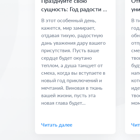
Празднуйте свою
От
сущность: Год радости и
уни
возможностей
по
В этот особенный день,
В т
во
кажется, мир замирает,
год
отдавая тихую, радостную
обн
дань уважения дару вашего
отп
присутствия. Пусть ваше
сме
сердце будет окутано
тво
теплом, а душа танцует от
буд
смеха, когда вы вступаете в
нап
новый год приключений и
кот
мечтаний. Виновая в ткань
иде
вашей жизни, пусть эта
тво
новая глава будет...
мом
Читать далее
Чит