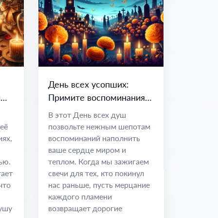
День всех усопших:
и
Примите воспоминания и
вечные узы
В этот День всех душ
 её
позвольте нежным шепотам
иях,
воспоминаний наполнить
ваше сердце миром и
ью.
теплом. Когда мы зажигаем
тает
свечи для тех, кто покинул
что
нас раньше, пусть мерцание
каждого пламени
душу
возвращает дорогие