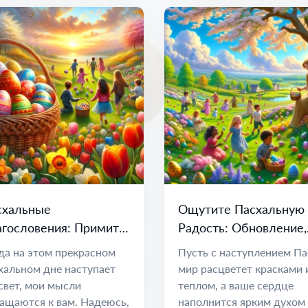
схальные
Ощутите Пасхальную
агословения: Примите
Радость: Обновление,
овление, радость и
Мир и Новые Начинан
да на этом прекрасном
Пусть с наступлением Па
вые начинания
хальном дне наступает
мир расцветет красками 
свет, мои мысли
теплом, а ваше сердце
ащаются к вам. Надеюсь,
наполнится ярким духом