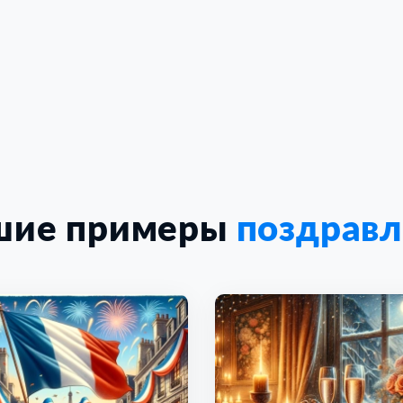
шие примеры
поздрав