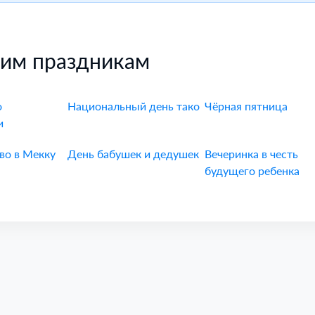
гим праздникам
о
Национальный день тако
Чёрная пятница
и
во в Мекку
День бабушек и дедушек
Вечеринка в честь
будущего ребенка