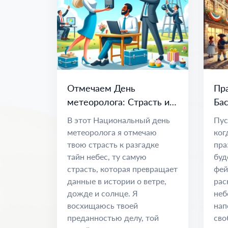
Отмечаем День
Пра
метеоролога: Страсть и
Бас
наука о климате
Ед
В этот Национальный день
Пус
метеоролога я отмечаю
ког
твою страсть к разгадке
пра
тайн небес, ту самую
буд
страсть, которая превращает
фей
данные в истории о ветре,
рас
дожде и солнце. Я
неб
восхищаюсь твоей
нап
преданностью делу, той
сво