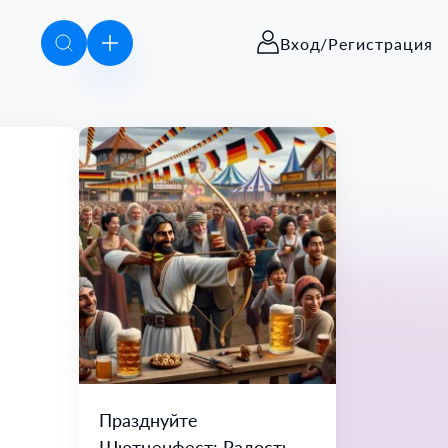
Вход/Регистрация
Празднуйте
Шютценфест: Радость,