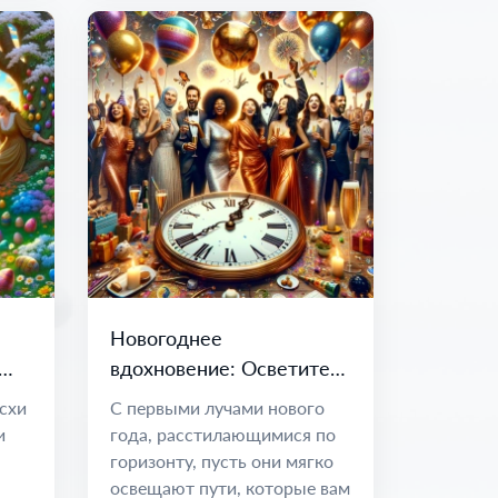
Новогоднее
вдохновение: Осветите
ия
свой путь радостью и
схи
С первыми лучами нового
чудесами
и
года, расстилающимися по
горизонту, пусть они мягко
освещают пути, которые вам