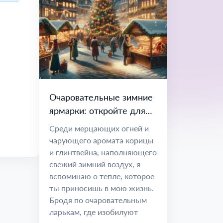
Очаровательные зимние
ярмарки: откройте для
себя радость и единство
Среди мерцающих огней и
чарующего аромата корицы
и глинтвейна, наполняющего
свежий зимний воздух, я
вспоминаю о тепле, которое
ты приносишь в мою жизнь.
Бродя по очаровательным
ларькам, где изобилуют