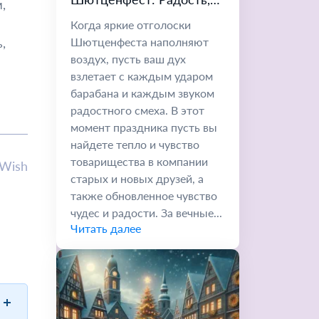
,
Традиции и
Когда яркие отголоски
Незабываемые
,
Шютценфеста наполняют
Воспоминания
воздух, пусть ваш дух
взлетает с каждым ударом
барабана и каждым звуком
радостного смеха. В этот
момент праздника пусть вы
найдете тепло и чувство
товарищества в компании
lWish
старых и новых друзей, а
также обновленное чувство
чудес и радости. За вечные...
Читать далее