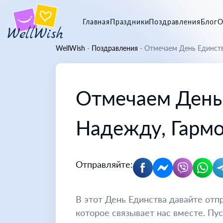
Главная
Праздники
Поздравления
Блог
О
WellWish
-
Поздравления
-
Отмечаем День Единств
Отмечаем День
Надежду, Гармо
Отправляйте:
В этот День Единства давайте от
которое связывает нас вместе. Пу