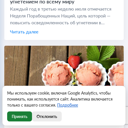
угнетением по всему миру
Каждый год в третью неделю июля отмечается
Неделя Порабощенных Наций, цель которой —
повысить осведомленность об угнетении в
коммунистических странах по всему миру. Во
Читать далее
время холодной войны "порабощенной нацией"
считались...
Мы используем cookie, включая Google Analytics, чтобы
понимать, как используется сайт. Аналитика включается
только с вашего согласия.
Подробнее
Принять
Отклонить
Всемирный день мороженого отмечают в