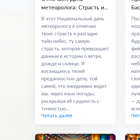
метеоролога: Страсть и
Бас
наука о климате
Ед
В этот Национальный день
Пус
метеоролога я отмечаю
ког
твою страсть к разгадке
пра
тайн небес, ту самую
буд
страсть, которая превращает
фей
данные в истории о ветре,
рас
дожде и солнце. Я
неб
восхищаюсь твоей
нап
преданностью делу, той
сво
самой, что ежедневно ведет
еди
нас через язык погоды,
пул
раскрывая её сущность с
— д
точностью...
всех
Читать далее
Чит