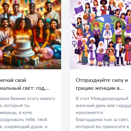
мечай свой
Отпразднуйте силу и
кальный свет: год,
грацию женщин в
лный мечтаний и
Международный
ихом биении этого нового
В этот Международный
зможностей
женский день
а, который ты
женский день мое сердц
имаешь, я хочу
наполняется
раздновать тебя, твой
благодарностью за свет,
х, озаряющий души, и
который вы приносите в