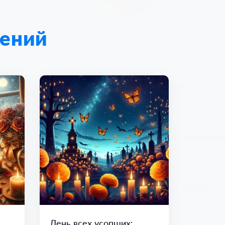
лений
День всех усопших: