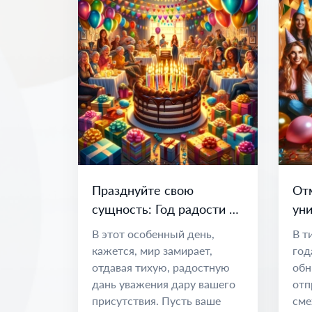
Празднуйте свою
От
сущность: Год радости и
уни
возможностей
по
В этот особенный день,
В т
во
кажется, мир замирает,
год
отдавая тихую, радостную
обн
дань уважения дару вашего
отп
присутствия. Пусть ваше
сме