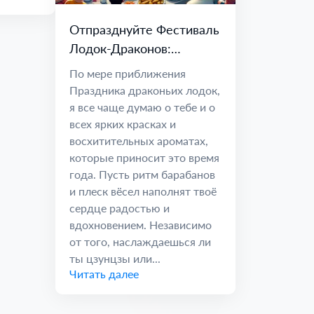
Отпразднуйте Фестиваль
Лодок-Драконов:
Радость, Единство и
По мере приближения
Традиции
Праздника драконьих лодок,
я все чаще думаю о тебе и о
всех ярких красках и
восхитительных ароматах,
которые приносит это время
года. Пусть ритм барабанов
и плеск вёсел наполнят твоё
сердце радостью и
вдохновением. Независимо
от того, наслаждаешься ли
ты цзунцзы или...
Читать далее