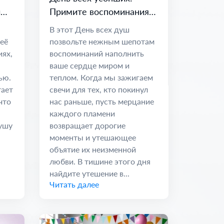
и
Примите воспоминания и
вечные узы
В этот День всех душ
 её
позвольте нежным шепотам
иях,
воспоминаний наполнить
ваше сердце миром и
ью.
теплом. Когда мы зажигаем
тает
свечи для тех, кто покинул
что
нас раньше, пусть мерцание
каждого пламени
душу
возвращает дорогие
моменты и утешающее
объятие их неизменной
любви. В тишине этого дня
найдите утешение в...
Читать далее