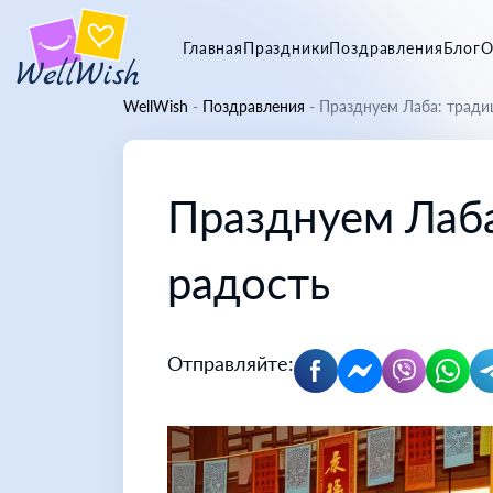
Главная
Праздники
Поздравления
Блог
О
WellWish
-
Поздравления
-
Празднуем Лаба: традиц
Празднуем Лаба
радость
Отправляйте: