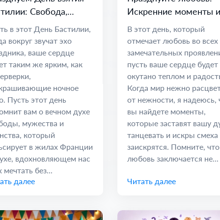
тилии: Свобода,
Искренние моменты 
инство и Надежда
дорогие связи
ть в этот День Бастилии,
В этот день, который
да вокруг звучат эхо
отмечает любовь во всех
здника, ваше сердце
замечательных проявлен
ет таким же ярким, как
пусть ваше сердце будет
ерверки,
окутано теплом и радост
крашивающие ночное
Когда мир нежно расцве
о. Пусть этот день
от нежности, я надеюсь, 
омнит вам о вечном духе
вы найдете моменты,
боды, мужества и
которые заставят вашу 
нства, который
танцевать и искры смеха
ьсирует в жилах Франции
заискрятся. Помните, что
ухе, вдохновляющем нас
любовь заключается не...
 мечтать без...
ать далее
Читать далее