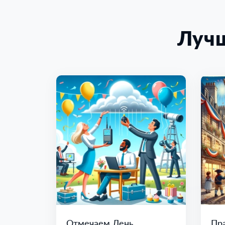
Луч
Отмечаем День
Пра