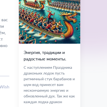
 вас
ли
ём,
ст
овно
Энергия, традиции и
радостные моменты.
С наступлением Праздника
драконьих лодок пусть
ритмичный стук барабанов и
шум вод принесет вам
lWish
нескончаемую энергию и
обновленный дух. Так же как
каждая лодка-дракон