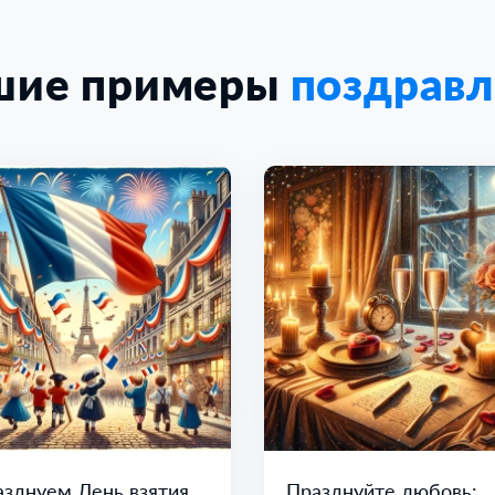
шие примеры
поздрав
зднуем День взятия
Празднуйте любовь: