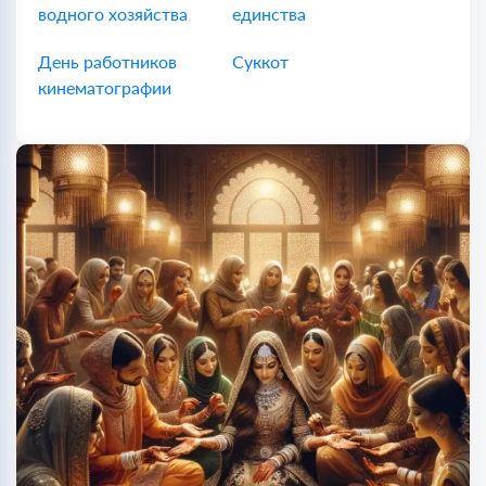
водного хозяйства
единства
День работников
Суккот
кинематографии