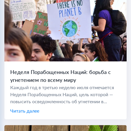
Неделя Порабощенных Наций: борьба с
угнетением по всему миру
Каждый год в третью неделю июля отмечается
Неделя Порабощенных Наций, цель которой —
повысить осведомленность об угнетении в
коммунистических странах по всему миру. Во
Читать далее
время холодной войны "порабощенной нацией"
считались...