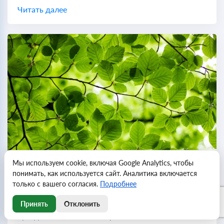
праздником в честь мученика Валентина, стал
Читать далее
символом романтики и любви. День святого
Валентина...
Мы используем cookie, включая Google Analytics, чтобы
понимать, как используется сайт. Аналитика включается
только с вашего согласия.
Подробнее
Будет ли День труда актуален в 2026 году?
День труда является одним из ключевых
Принять
Отклонить
праздников во многих странах, особенно в