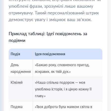
улюблені фрази, зрозумілі лише вашому
отримувачу. Такий персоналізований штрих
демонструє увагу і зміцнює ваш зв’язок.
Приклад таблиці: Ідеї повідомлень за
подіями
Подія
Ідея повідомлення
День
«Бажаю року, сповненого пригод,
народження
яскравих, як твій дух.»
Ювілей
«Наша спільна подорож — моя
улюблена історія, і я ціную кожну її
главу.»
Подяка
«Твоя доброта була маяком світла в