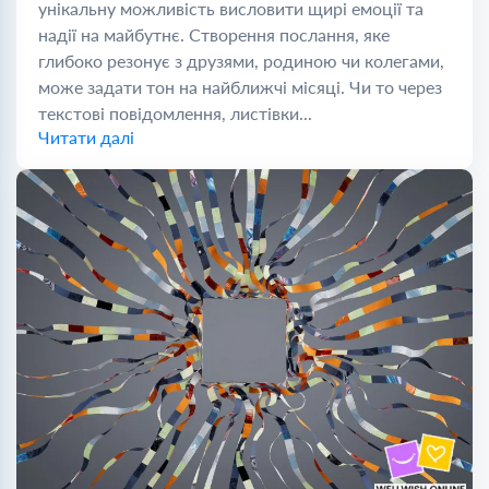
унікальну можливість висловити щирі емоції та
надії на майбутнє. Створення послання, яке
глибоко резонує з друзями, родиною чи колегами,
може задати тон на найближчі місяці. Чи то через
текстові повідомлення, листівки...
Читати далі