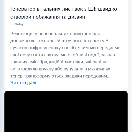
Генератор вітальних листівок з ШІ: швидко
створюй побажання та дизайн
Birthday
Революція у персональних привітаннях за
допомогою технологій штучного інтелекту У
сучасну цифрову епоху спосіб, яким ми передаємо
свої почуття та святкуємо особливі події, зазнав
значних змін. Традиційні листівки, які раніше
виготовляли вручну або купували в магазинах,
тепер трансформуються завдяки передовим...
Читати далі