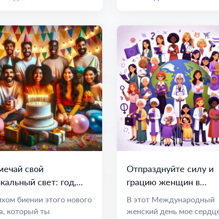
мечай свой
Отпразднуйте силу и
кальный свет: год,
грацию женщин в
лный мечтаний и
Международный
ихом биении этого нового
В этот Международный
зможностей
женский день
а, который ты
женский день мое сердц