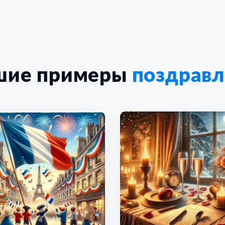
шие примеры
поздрав