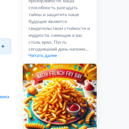
прозорливости. Ваша
способность разгадать
тайны и защитить наше
будущее является
свидетельством стойкости и
мудрости, сияющих в вас
столь ярко. Пусть
сегодняшний день напомнит
Читать далее
вам о том,...
вина