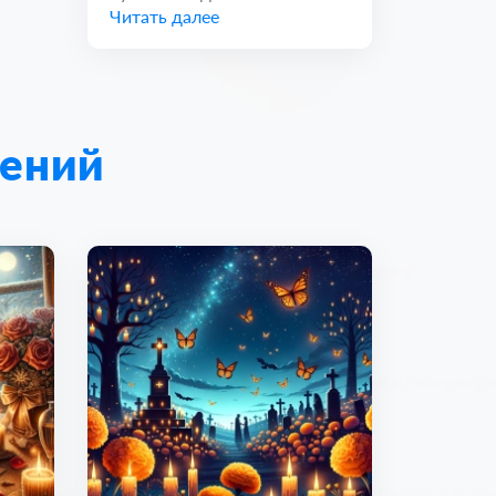
Читать далее
вам о...
лений