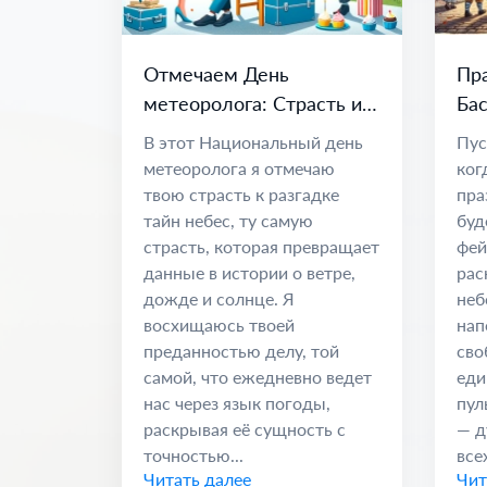
Отмечаем День
Пра
метеоролога: Страсть и
Бас
наука о климате
Ед
В этот Национальный день
Пус
метеоролога я отмечаю
ког
твою страсть к разгадке
пра
тайн небес, ту самую
буд
страсть, которая превращает
фей
данные в истории о ветре,
рас
дожде и солнце. Я
неб
восхищаюсь твоей
нап
преданностью делу, той
сво
самой, что ежедневно ведет
еди
нас через язык погоды,
пул
раскрывая её сущность с
— д
точностью...
всех
Читать далее
Чит