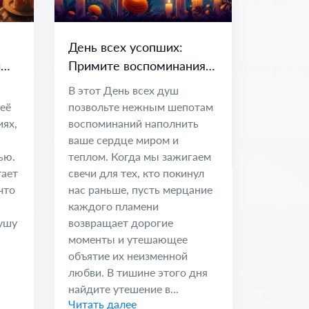
День всех усопших:
и
Примите воспоминания и
вечные узы
В этот День всех душ
 её
позвольте нежным шепотам
иях,
воспоминаний наполнить
ваше сердце миром и
ью.
теплом. Когда мы зажигаем
тает
свечи для тех, кто покинул
что
нас раньше, пусть мерцание
каждого пламени
душу
возвращает дорогие
моменты и утешающее
объятие их неизменной
любви. В тишине этого дня
найдите утешение в...
Читать далее