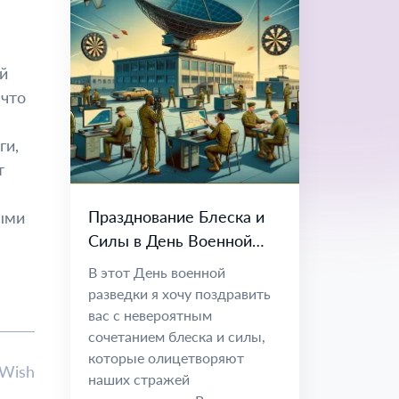
й
 что
ги,
т
Празднование Блеска и
мыми
Силы в День Военной
Разведки
В этот День военной
разведки я хочу поздравить
вас с невероятным
сочетанием блеска и силы,
которые олицетворяют
lWish
наших стражей