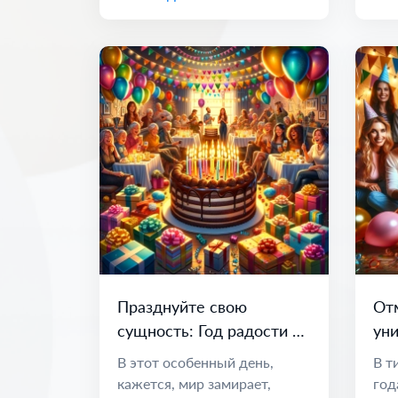
Празднуйте свою
От
сущность: Год радости и
уни
возможностей
по
В этот особенный день,
В т
во
кажется, мир замирает,
год