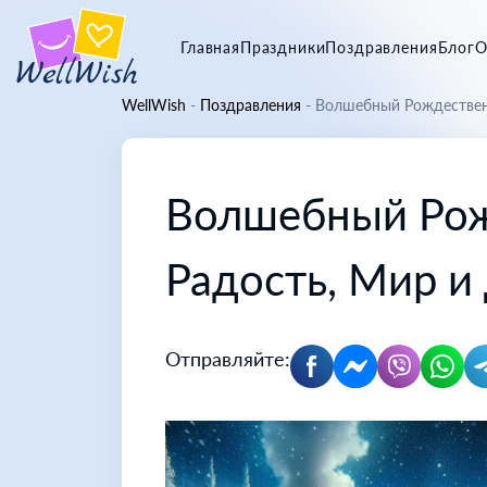
Главная
Праздники
Поздравления
Блог
О
WellWish
-
Поздравления
-
Волшебный Рождествен
Волшебный Рож
Радость, Мир и
Отправляйте: