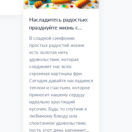
Насладитесь радостью:
празднуйте жизнь с
идеально хрустящим
В сладкой симфонии
картофелем фри.
простых радостей жизни
есть золотая нить
удовольствия, которая
соединяет нас всех:
скромная картошка фри.
Сегодня давайте насладимся
теплом и счастьем, которое
приносит нашему сердцу
идеально хрустящий
кусочек. Будь то спутник к
любимому блюду или
спонтанное удовольствие,
пусть этот день напомнит