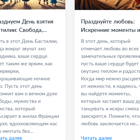
зднуем День взятия
Празднуйте любовь:
тилии: Свобода,
Искренние моменты 
инство и Надежда
дорогие связи
ть в этот День Бастилии,
В этот день, который
да вокруг звучат эхо
отмечает любовь во всех
здника, ваше сердце
замечательных проявлен
ет таким же ярким, как
пусть ваше сердце будет
ерверки,
окутано теплом и радост
крашивающие ночное
Когда мир нежно расцве
о. Пусть этот день
от нежности, я надеюсь, 
омнит вам о вечном духе
вы найдете моменты,
боды, мужества и
которые заставят вашу 
нства, который
танцевать и искры смеха
ьсирует в жилах Франции
заискрятся. Помните, что
ухе, вдохновляющем нас
любовь заключается не...
 мечтать без...
ать далее
Читать далее